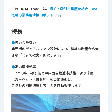
ロ
グ
「PUDU MT1 Vac」は、
掃く・吸引・集塵を統合したAI
搭載の業務用清掃ロボット
です。
採
用
特長
情
報
●
強力な吸引力
お
メ
業界初のデュアルファン設計により、
微細な粉塵から大
問
ル
きなゴミまで
確実に回収します。
い
マ
合
ガ
●
高い清掃効率
わ
登
55cmの広い吸引幅と
AI床面自動適応技術
により床面
せ
録
（カーペット・硬質床）を自動識別し、
awasangyo_nbc
ブラシの回転速度と吸引力を自動調整します。