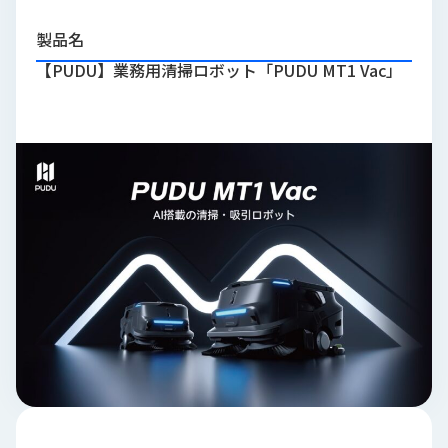
品
情
製品名
報
【PUDU】業務用清掃ロボット「PUDU MT1 Vac」
受
注
事
例
取
扱
メ
ー
カ
ー
お
知
ら
せ/
ブ