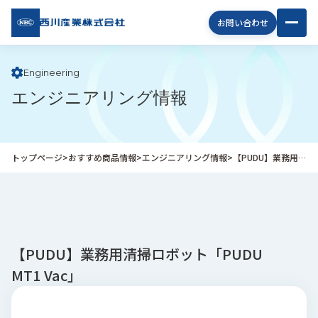
西川
お問い合わせ
産業
株式
会社
Engineering
エンジニアリング情報
企
業
情
報
トップページ
>
おすすめ商品情報
>
エンジニアリング情報
>
【PUDU】業務用清掃ロボット「PUDU MT1 Vac」
私
た
ち
の
取
り
【PUDU】業務用清掃ロボット「PUDU
組
MT1 Vac」
み
商