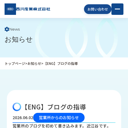
西川
お問い合わせ
産業
株式
会社
News
お知らせ
企
業
情
報
トップページ
>
お知らせ
>
【ENG】ブログの指導
私
た
ち
の
取
り
【ENG】ブログの指導
組
み
2026.06.02
営業所からのお知らせ
商
営業所のブログを初めて書き込みます。近江谷です。