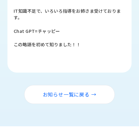
品
情
IT知識不足で、いろいろ指導をお姉さま受けておりま
報
す。
受
Chat GPT=チャッピー
注
事
この略語を初めて知りました！！
例
取
扱
メ
ー
カ
お知らせ一覧に戻る →
ー
お
知
ら
せ/
ブ