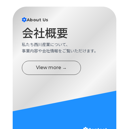
ロ
グ
About Us
会社概要
採
用
情
私たち西川産業について、
報
事業内容や会社情報をご覧いただけます。
お
メ
問
ル
い
マ
View more →
合
ガ
わ
登
せ
録
awasangyo_nbc