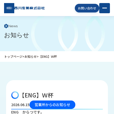
西川
お問い合わせ
産業
株式
会社
News
お知らせ
企
業
情
報
トップページ
>
お知らせ
>
【ENG】Ｗ杯
私
た
ち
の
取
り
【ENG】Ｗ杯
組
み
2026.06.15
営業所からのお知らせ
商
ENG からつです。