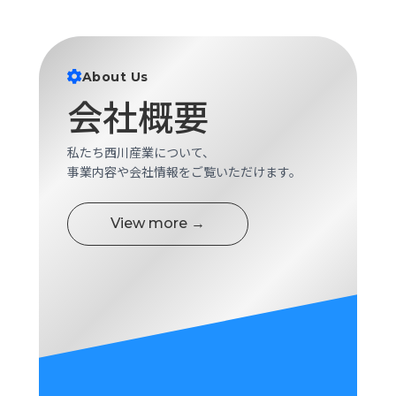
ロ
グ
About Us
採
会社概要
用
情
報
私たち西川産業について、
お
メ
事業内容や会社情報をご覧いただけます。
問
ル
い
マ
View more →
合
ガ
わ
登
せ
録
awasangyo_nbc