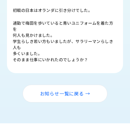
品
情
初戦の日本はオランダに引き分けでした。
報
通勤で梅田を歩いていると青いユニフォームを着た方
受
を
注
何人も見かけました。
事
学生らしき若い方もいましたが、サラリーマンらしき
例
人も
多くいました。
そのまま仕事にいかれたのでしょうか？
取
扱
メ
ー
カ
ー
お知らせ一覧に戻る →
お
知
ら
せ/
ブ