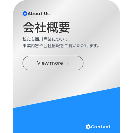
ロ
グ
About Us
会社概要
採
用
私たち西川産業について、
情
事業内容や会社情報をご覧いただけます。
報
お
メ
問
ル
View more →
い
マ
合
ガ
わ
登
せ
録
awasangyo_nbc
Contact