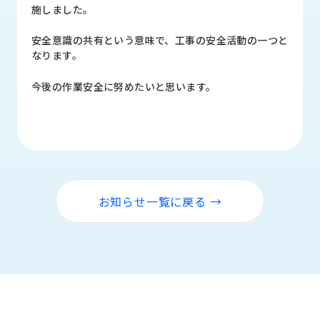
品
施しました。
情
報
安全意識の共有という意味で、工事の安全活動の一つと
なります。
受
注
今後の作業安全に努めたいと思います。
事
例
取
扱
メ
ー
お知らせ一覧に戻る →
カ
ー
お
知
ら
せ/
ブ