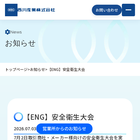
西川
お問い合わせ
産業
株式
会社
News
お知らせ
企
業
情
報
トップページ
>
お知らせ
>
【ENG】安全衛生大会
私
た
ち
の
取
り
【ENG】安全衛生大会
組
み
2026.07.03
営業所からのお知らせ
商
7月2日取引商社・メーカー様向けの安全衛生大会を実