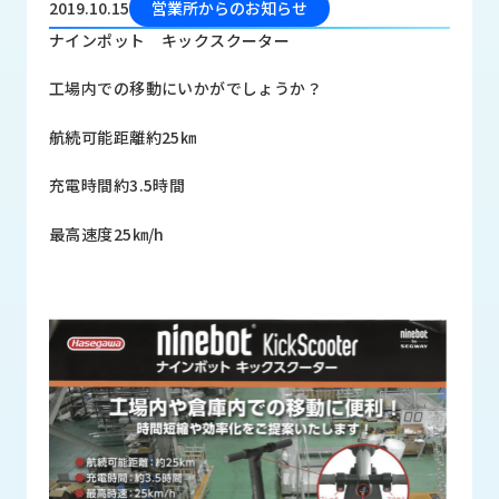
2019.10.15
営業所からのお知らせ
品
情
ナインポット キックスクーター
報
工場内での移動にいかがでしょうか？
受
注
航続可能距離約25㎞
事
例
充電時間約3.5時間
取
最高速度25㎞/h
扱
メ
ー
カ
ー
お
知
ら
せ/
ブ