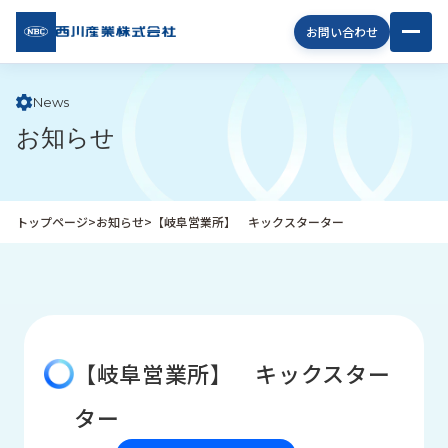
西川
お問い合わせ
産業
株式
会社
News
お知らせ
企
業
情
報
トップページ
>
お知らせ
>
【岐阜営業所】 キックスターター
私
た
ち
の
取
り
【岐阜営業所】 キックスター
組
み
ター
商