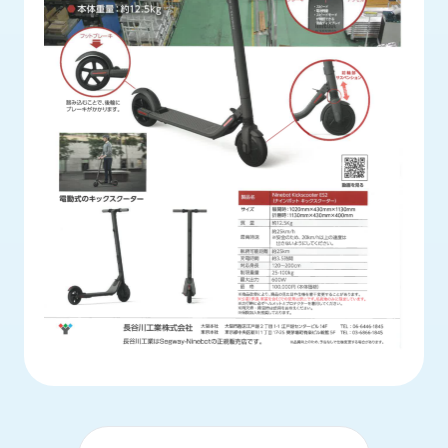
ロ
グ
採
用
情
報
お
メ
問
ル
い
マ
合
ガ
わ
登
せ
録
awasangyo_nbc