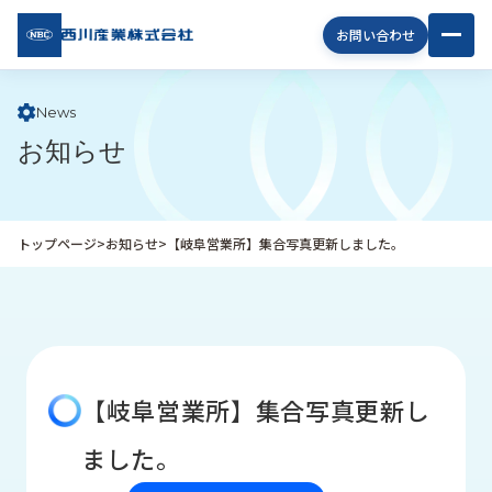
西川
お問い合わせ
産業
株式
会社
News
お知らせ
企
業
情
報
トップページ
>
お知らせ
>
【岐阜営業所】集合写真更新しました。
私
た
ち
の
取
り
【岐阜営業所】集合写真更新し
組
み
ました。
商