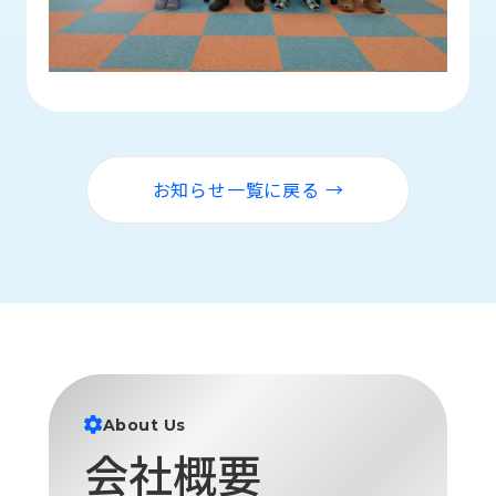
ロ
グ
採
用
情
報
お知らせ一覧に戻る →
お
メ
問
ル
い
マ
合
ガ
わ
登
せ
録
awasangyo_nbc
About Us
会社概要