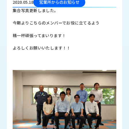
2020.05.18
営業所からのお知らせ
品
情
集合写真更新しました。
報
今期よりこちらのメンバーでお役に立てるよう
受
注
精一杯頑張ってまいります！
事
例
よろしくお願いいたします！！
取
扱
メ
ー
カ
ー
お
知
ら
せ/
ブ