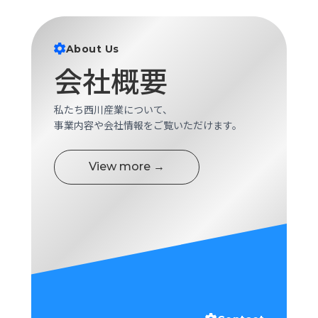
ロ
グ
About Us
会社概要
採
用
情
私たち西川産業について、
報
事業内容や会社情報をご覧いただけます。
お
メ
問
ル
い
マ
View more →
合
ガ
わ
登
せ
録
awasangyo_nbc