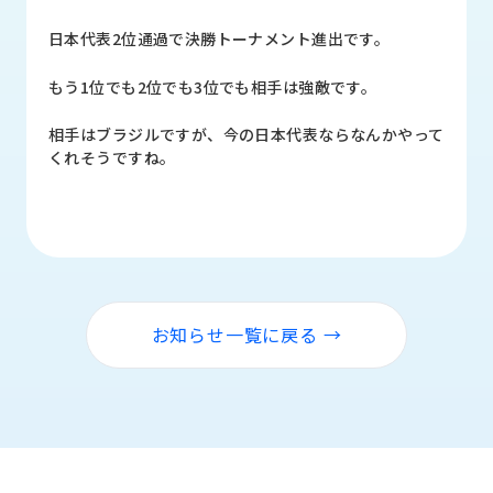
品
情
日本代表2位通過で決勝トーナメント進出です。
報
もう1位でも2位でも3位でも相手は強敵です。
受
注
相手はブラジルですが、今の日本代表ならなんかやって
事
くれそうですね。
例
取
扱
メ
ー
カ
お知らせ一覧に戻る →
ー
お
知
ら
せ/
ブ