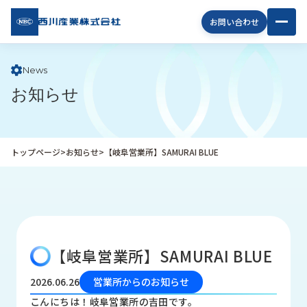
西川
お問い合わせ
産業
株式
会社
News
お知らせ
企
業
情
報
トップページ
>
お知らせ
>
【岐阜営業所】SAMURAI BLUE
私
た
ち
の
取
り
【岐阜営業所】SAMURAI BLUE
組
み
2026.06.26
営業所からのお知らせ
商
こんにちは！岐阜営業所の吉田です。