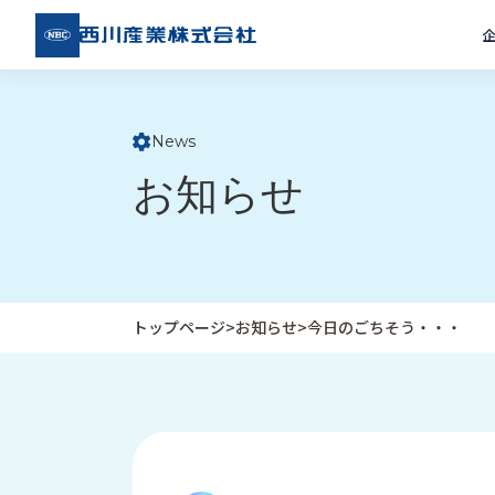
西川
産業
株式
会社
News
ト
お知らせ
ッ
プ
ペ
ー
ジ
トップページ
>
お知らせ
>
今日のごちそう・・・
企
私
受
業
た
注
情
ち
事
報
の
例
取