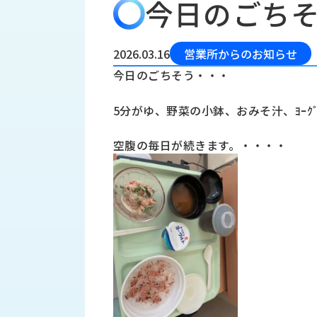
今日のごち
会
う
社
れ
り
概
し
組
要
か
2026.03.16
営業所からのお知らせ
っ
経
み
今日のごちそう・・・
た
営
受
理
私
5分がゆ、野菜の小鉢、おみそ汁、ﾖｰｸﾞ
注
念
た
ち
拠
空腹の毎日が続きます。・・・・
の
点
取
取
一
り
扱
覧
組
メ
西
み
川
ー
サ
産
ス
業
カ
テ
の
ナ
ー
沿
ビ
革
リ
工