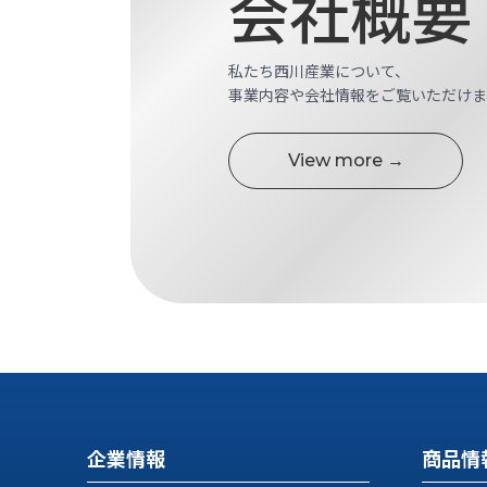
会社概要
す
定・
す
作
め
私たち西川産業について、
業
商
事業内容や会社情報をご覧いただけま
工
品
具
情
環
報
View more →
境
エ
機
ン
器・
ジ
工
ニ
場
ア
設
リ
備
ン
マ
グ
テ
情
ハ
報
ン・
中
FA
企業情報
商品情
古・
シ
短