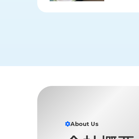
財
テ
作
務
ィ
機
情
械・
福
報
鍛
利
圧
一
厚
機
般
生
械・
事
CAD/CAM
業
主
商
ロ
行
ボ
品
動
ッ
計
情
ト
画
切
報
私
削・
た
ツ
新
ち
ー
着
の
リ
一
強
About Us
ン
覧
み
グ・
お
測