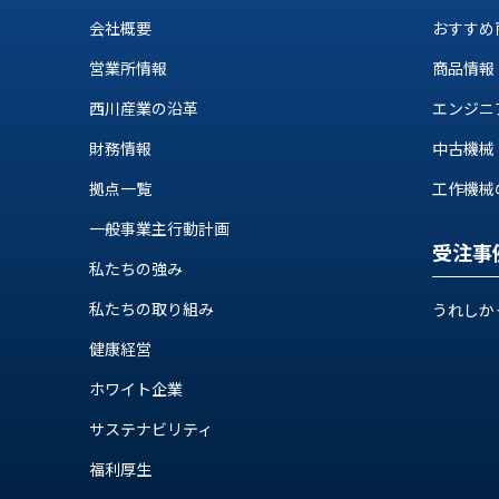
ス
納
会社概要
おすすめ
テ
期
ム
営業所情報
商品情報
機
機
械
器
西川産業の沿革
エンジニ
情
メ
報
財務情報
中古機械
カ
工
拠点一覧
工作機械の自
ト
作
ロ・
機
一般事業主行動計画
制
受注事
械
御
私たちの強み
の
機
自
私たちの取り組み
うれしか
器
動
健康経営
化,AI,
IoT
お
ホワイト企業
知
サステナビリティ
ら
福利厚生