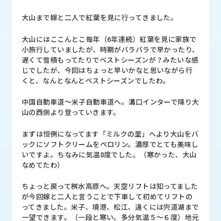
品
情
大山まで嫁と二人で紅葉を見に行ってきました。
報
大山にはここんとこ毎年（6年連続）紅葉を見に家族で
受
小旅行していましたが、時期がバラバラで早かったり、
注
遅くて雪積もってたりでベストシーズンが？みたいな感
事
じでしたが、今回はちょっと早いかなと思いながら行
例
くと、なんとなんとベストシーズンでしたわ。
取
中国自動車道～米子自動車道へ。溝口インターで降り大
扱
山の西側より登っていきます。
メ
ー
まずは恒例になってます「ミルクの里」へより大山をバ
カ
ックにソフトクリームをペロリン。濃厚でとても美味し
ー
いですよ。ちなみに気温8度でした。（寒かった、大山
なめてたわ）
お
ちょっと戻って桝水高原へ。天空リフトは知ってました
知
が今回嫁と二人と言うことで下車して初めてリフトの
ら
ってきました。米子、境港、松江、遠くには宍道湖まで
せ/
一望できます。（一段と寒い。多分気温５～６度）地元
ブ