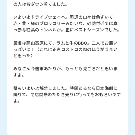
の人は皆ダウン着てました。
ロ
グ
いよいよドライブウェイへ。周辺の山々は色ずいて
赤・黄・緑のブロッコリーみたいな、砂防付近では真
採
っ赤な紅葉のトンネルが。正にベストシーズンでした。
用
情
最後は蒜山高原にて、ラムと牛のBBQ。二人でお腹い
報
っぱいに！（これは正直コストコの肉のほうがうまい
と思った）
お
メ
問
ル
みなさん今週末あたりが、もっとも見ごろだと思いま
い
マ
すよ。
合
ガ
わ
登
蟹もいよいよ解禁しました。時間あるなら日本海側に
せ
録
降りて、閉店間際のたたき売りに行ってもおもろいです
よ。
awasangyo_nbc