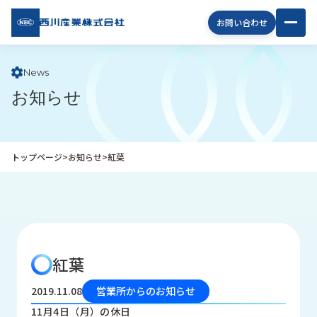
西川
お問い合わせ
産業
株式
会社
News
お知らせ
企
業
情
報
トップページ
>
お知らせ
>
紅葉
私
た
ち
の
取
り
紅葉
組
み
2019.11.08
営業所からのお知らせ
商
11月4日（月）の休日