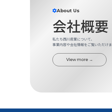
す
定・
す
About Us
作
め
業
会社概要
商
工
品
具
情
環
報
私たち西川産業について、
境
エ
事業内容や会社情報をご覧いただけま
機
ン
器・
ジ
工
View more →
ニ
場
ア
設
リ
備
ン
マ
グ
テ
情
ハ
報
ン・
中
FA
古・
シ
短