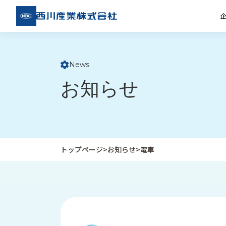
西川
産業
株式
会社
News
ト
お知らせ
ッ
プ
ペ
ー
ジ
トップページ
>
お知らせ
>
電車
企
私
受
業
た
注
情
ち
事
報
の
例
取