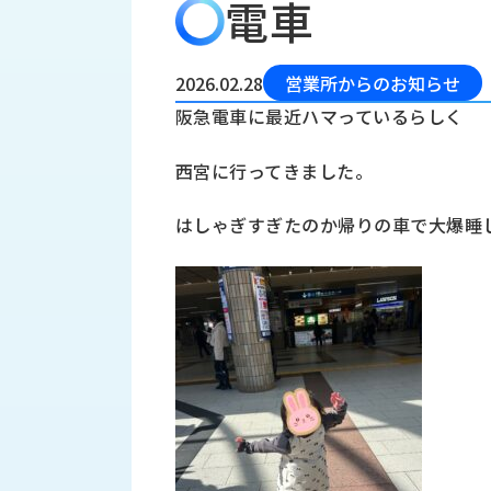
電車
会
う
社
れ
り
概
し
組
要
か
2026.02.28
営業所からのお知らせ
っ
経
み
阪急電車に最近ハマっているらしく
た
営
受
理
私
西宮に行ってきました。
注
念
た
ち
拠
はしゃぎすぎたのか帰りの車で大爆睡
の
点
取
取
一
り
扱
覧
組
メ
西
み
川
ー
サ
産
ス
業
カ
テ
の
ナ
ー
沿
ビ
革
リ
工