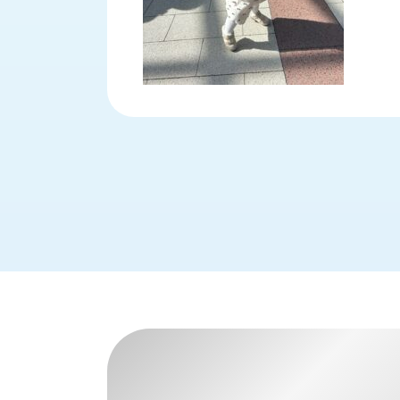
財
テ
作
務
ィ
機
情
械・
福
報
鍛
利
圧
一
厚
機
般
生
械・
事
CAD/CAM
業
主
商
ロ
行
ボ
品
動
ッ
計
情
ト
画
切
報
私
削・
た
ツ
新
ち
ー
着
の
リ
一
強
ン
覧
み
グ・
お
測