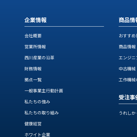
ス
納
テ
期
ム
企業情報
商品情
機
機
械
器
情
会社概要
おすすめ
メ
報
カ
営業所情報
商品情報
工
ト
作
西川産業の沿革
エンジニ
ロ・
機
制
財務情報
中古機械
械
御
の
機
拠点一覧
工作機械の自
自
器
動
一般事業主行動計画
化,AI,
受注事
私たちの強み
IoT
お
私たちの取り組み
うれしか
知
健康経営
ら
ホワイト企業