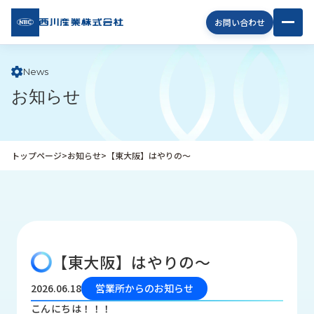
西川
お問い合わせ
産業
株式
会社
News
お知らせ
企
業
情
報
トップページ
>
お知らせ
>
【東大阪】はやりの～
私
た
ち
の
取
り
【東大阪】はやりの～
組
み
2026.06.18
営業所からのお知らせ
商
こんにちは！！！