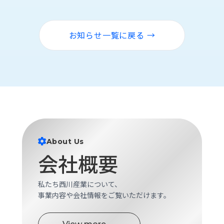
ロ
グ
お知らせ一覧に戻る →
採
用
情
報
お
メ
問
ル
い
マ
合
ガ
わ
登
About Us
せ
録
会社概要
awasangyo_nbc
私たち西川産業について、
事業内容や会社情報をご覧いただけます。