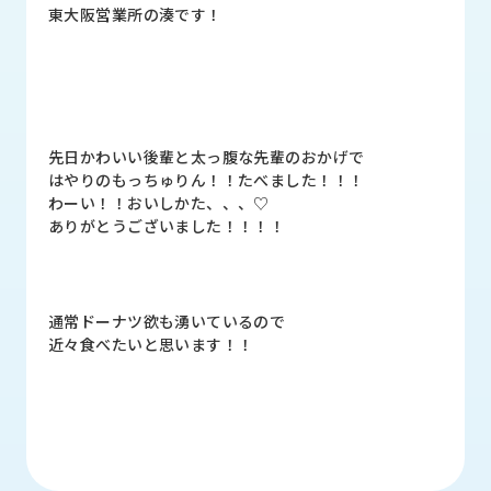
品
東大阪営業所の湊です！
情
報
受
注
事
先日かわいい後輩と太っ腹な先輩のおかげで
例
はやりのもっちゅりん！！たべました！！！
わーい！！おいしかた、、、♡
取
ありがとうございました！！！！
扱
メ
ー
カ
通常ドーナツ欲も湧いているので
ー
近々食べたいと思います！！
お
知
ら
せ/
ブ