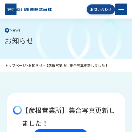
西川
お問い合わせ
産業
株式
会社
News
お知らせ
企
業
情
報
トップページ
>
お知らせ
>
【彦根営業所】集合写真更新しました！
私
た
ち
の
取
り
【彦根営業所】集合写真更新し
組
み
ました！
商