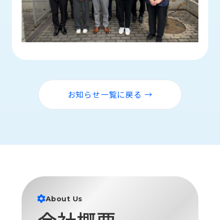
ロ
グ
採
用
情
報
お知らせ一覧に戻る →
お
メ
問
ル
い
マ
合
ガ
わ
登
せ
録
awasangyo_nbc
About Us