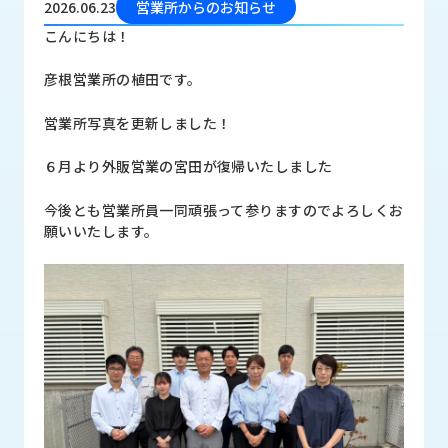
2026.06.23
営業所からのお知らせ
品
情
こんにちは！
報
彦根営業所の植田です。
受
注
営業所写真を更新しました！
事
例
６月より外販営業の宮田が復帰いたしました
取
今後とも営業所員一同頑張って参りますのでよろしくお
扱
願いいたします。
メ
ー
カ
ー
お
知
ら
せ/
ブ