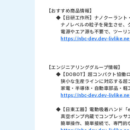
ス
納
テ
【おすすめ商品情報】
期
ム
◆【日研工作所】ナノクーラント
機
機
ナノレベルの粒子を発生させ、
械
器
電源やエア源も不要で、ツーリ
情
メ
報
https://nbc-dev.dev-livlike.
カ
工
ト
作
ロ・
機
制
械
【エンジニアリンググループ情報】
御
の
◆【DOBOT】超コンパクト協働ロ
機
自
狭小な生産ラインに対応する超
器
動
家電・半導体・自動車部品・軽
化,AI,
https://nbc-dev.dev-livlike.
IoT
お
◆【日東工器】電動吸着ハンド「e-
知
真空ポンプ内蔵でコンプレッサ
ら
簡単操作、簡単接続で、専門的