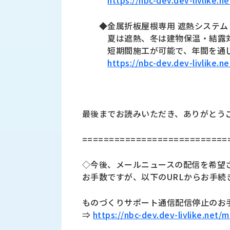
せ/
https://nbc-dev.dev-livlike.
ブ
◆金属折板屋根専用 遮熱システム
ロ
夏は遮熱、冬は建物保温・結露
短期間施工が可能で、年間を通
グ
https://nbc-dev.dev-livlike.
お
知
ら
せ
最後までお読みいただき、ありがとう
営
業
===========================
所
ブ
◇今後、メールニュースの配信を希望
ロ
お手数ですが、以下のURLからお手続
グ
社
ものづくりサポート通信配信停止のお
長
⇒
https://nbc-dev.dev-livlike.net/
ブ