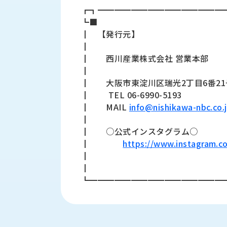
ロ
┏┓━━━━━━━━━━━━━━━
グ
┗■
┃ 【発行元】
お
メ
┃
採
問
ル
┃ 西川産業株式会社 営業本部
用
い
マ
┃
情
合
ガ
┃ 大阪市東淀川区瑞光2丁目6番21
報
わ
登
┃ TEL 06-6990-5193
せ
録
┃ MAIL
info@nishikawa-nbc.co.
@nishikawasangyo_nbc
┃
┃ ○公式インスタグラム○
┃
https://www.instagram.c
┃
┃
┗━━━━━━━━━━━━━━━━