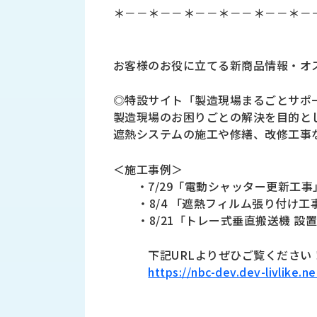
す
＊－－＊－－＊－－＊－－＊－－＊－
定・
す
作
め
業
商
工
お客様のお役に立てる新商品情報・オ
品
具
情
環
◎特設サイト「製造現場まるごとサポ
報
境
製造現場のお困りごとの解決を目的と
エ
機
遮熱システムの施工や修繕、改修工事
ン
器・
ジ
工
＜施工事例＞
ニ
場
・7/29「電動シャッター更新工
ア
設
リ
・8/4 「遮熱フィルム張り付け
備
ン
・8/21「トレー式垂直搬送機 
マ
グ
テ
情
下記URLよりぜひご覧ください
ハ
報
https://nbc-dev.dev-livlike.n
ン・
中
FA
古・
シ
短