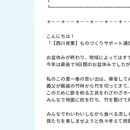
┃
財
テ
作
┗━━━━━━━━━━━━━━━━
務
ィ
機
情
械・
福
＊－－＊－－＊－－＊－－＊－－＊－
報
鍛
利
圧
一
厚
こんにちは！
機
般
生
械・
「【西川産業】ものづくりサポート通信 
事
CAD/CAM
業
主
商
お盆休みが終わり、地域によってはす
ロ
行
ボ
今年は最長で9日間のお盆休みでした
品
動
ッ
計
情
ト
私のこの夏一番の思い出は、帰省して
画
義父が親戚の竹林から竹を切ってきて
切
報
私
削・
このために節を削る工具をわざわざホ
た
ツ
みんなで地面に杭を打ち、竹を繋げて
新
ち
ー
着
の
リ
一
みんなでわいわいしながら食べる流し
強
ン
覧
孫たちを楽しませようと色々考えて用
み
グ・
お
測