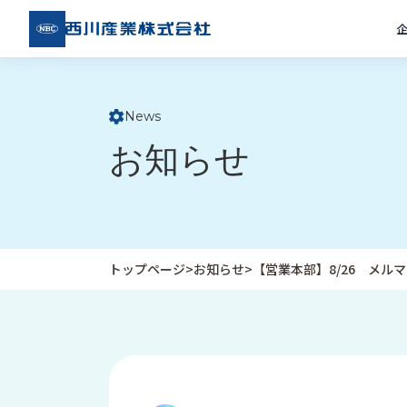
西川
産業
株式
会社
News
ト
お知らせ
ッ
プ
ペ
ー
ジ
トップページ
>
お知らせ
>
【営業本部】8/26 メル
企
私
受
業
た
注
情
ち
事
報
の
例
取