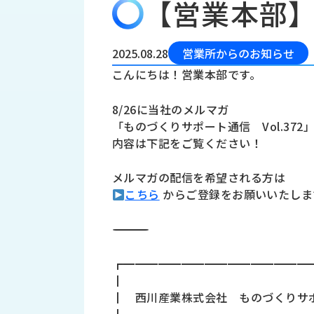
【営業本部】
会
う
社
れ
り
概
し
組
要
か
2025.08.28
営業所からのお知らせ
っ
経
み
こんにちは！営業本部です。
た
営
受
理
私
8/26に当社のメルマガ
注
念
た
「ものづくりサポート通信 Vol.37
ち
拠
内容は下記をご覧ください！
の
点
取
取
一
メルマガの配信を希望される方は
り
扱
覧
こちら
からご登録をお願いいたしま
組
メ
西
み
川
――――――――――――――――――――――――――――――――――――
ー
サ
産
ス
業
カ
テ
┏━━━━━━━━━━━━━━━━
の
ナ
ー
┃
沿
ビ
┃ 西川産業株式会社 ものづくりサポート通
革
リ
工