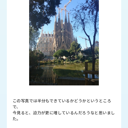
ロ
グ
採
用
情
報
お
メ
問
ル
い
マ
合
ガ
わ
登
せ
録
awasangyo_nbc
この写真では半分もできているかどうかというところ
で、
今見ると、迫力が更に増しているんだろうなと思いまし
た。