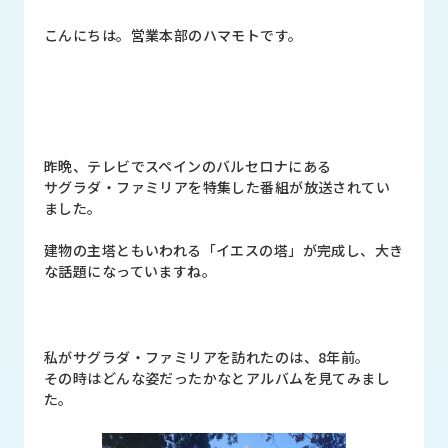
品
情
こんにちは。営業本部のハマモトです。
報
受
注
事
例
昨晩、テレビでスペインのバルセロナにある
サグラダ・ファミリアを特集した番組が放送されてい
取
ました。
扱
メ
建物の主塔ともいわれる「イエスの塔」が完成し、大き
ー
な話題になっていますね。
カ
ー
お
私がサグラダ・ファミリアを訪れたのは、8年前。
知
その時はどんな姿だったかなとアルバムを見てみまし
ら
た。
せ/
ブ