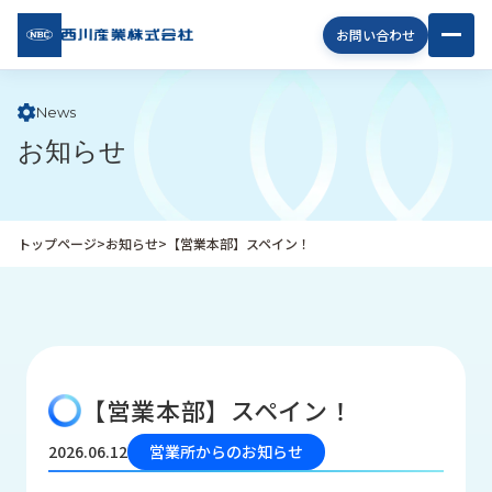
西川
お問い合わせ
産業
株式
会社
News
お知らせ
企
業
情
報
トップページ
>
お知らせ
>
【営業本部】スペイン！
私
た
ち
の
取
り
【営業本部】スペイン！
組
み
2026.06.12
営業所からのお知らせ
商