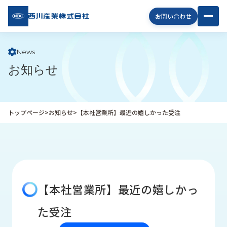
西川
お問い合わせ
産業
株式
会社
News
お知らせ
企
業
情
報
トップページ
>
お知らせ
>
【本社営業所】最近の嬉しかった受注
私
た
ち
の
取
り
【本社営業所】最近の嬉しかっ
組
み
た受注
商