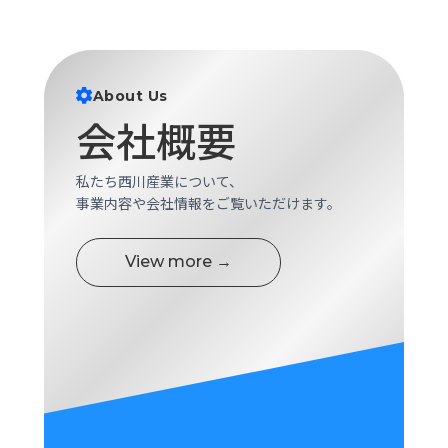
ロ
グ
採
About Us
用
会社概要
情
報
私たち西川産業について、
お
メ
事業内容や会社情報をご覧いただけます。
問
ル
い
マ
合
ガ
View more →
わ
登
せ
録
awasangyo_nbc