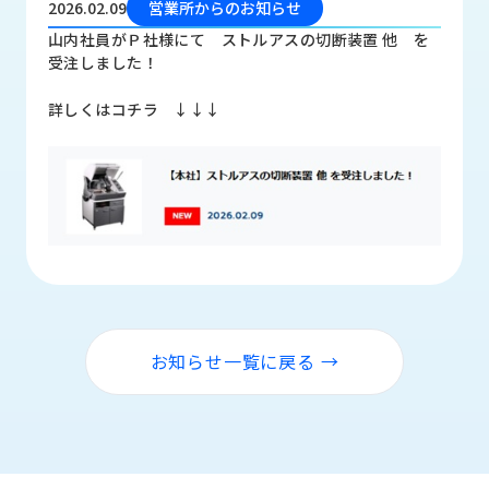
2026.02.09
営業所からのお知らせ
品
情
山内社員がＰ社様にて ストルアスの切断装置 他 を
報
受注しました！
受
詳しくはコチラ ↓↓↓
注
事
例
取
扱
メ
ー
カ
ー
お知らせ一覧に戻る →
お
知
ら
せ/
ブ