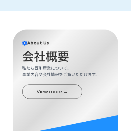
ロ
グ
採
用
情
About Us
報
会社概要
お
メ
問
ル
私たち西川産業について、
い
マ
合
ガ
事業内容や会社情報をご覧いただけます。
わ
登
せ
録
View more →
awasangyo_nbc