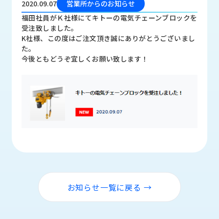
2020.09.07
営業所からのお知らせ
品
情
福田社員がＫ社様にてキトーの電気チェーンブロックを
報
受注致しました。
K社様、この度はご注文頂き誠にありがとうございまし
受
た。
注
今後ともどうぞ宜しくお願い致します！
事
例
取
扱
メ
ー
カ
ー
お
知
お知らせ一覧に戻る →
ら
せ/
ブ