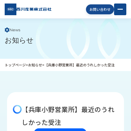
西川
お問い合わせ
産業
株式
会社
News
お知らせ
企
業
情
報
トップページ
>
お知らせ
>
【兵庫小野営業所】最近のうれしかった受注
私
た
ち
の
取
り
【兵庫小野営業所】最近のうれ
組
み
しかった受注
商