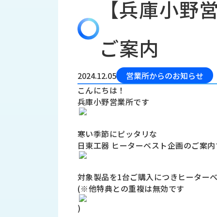
【兵庫小野営
会
う
社
れ
り
概
し
組
要
か
ご案内
っ
経
み
た
営
受
理
私
2024.12.05
営業所からのお知らせ
注
念
た
こんにちは！
ち
拠
兵庫小野営業所です
の
点
取
取
一
り
扱
覧
寒い季節にピッタリな
組
メ
西
日東工器 ヒーターベスト企画のご案内
み
川
ー
サ
産
ス
業
カ
対象製品を1台ご購入につきヒーターベ
テ
の
(※他特典との重複は無効です
ナ
ー
沿
ビ
革
)
リ
工