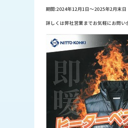
財
テ
作
務
期間:2024年12月1日～2025年2月末日
ィ
機
情
械・
福
報
詳しくは弊社営業までお気軽にお問い
鍛
利
圧
一
厚
機
般
生
械・
事
CAD/CAM
業
主
商
ロ
行
ボ
品
動
ッ
計
情
ト
画
切
報
私
削・
た
ツ
新
ち
ー
着
の
リ
一
強
ン
覧
み
グ・
お
測