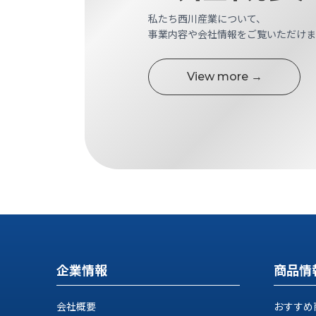
せ/
私たち西川産業について、
ブ
事業内容や会社情報をご覧いただけま
ロ
グ
View more →
お
知
ら
せ
営
業
所
ブ
ロ
グ
企業情報
商品情
社
長
ブ
会社概要
おすすめ