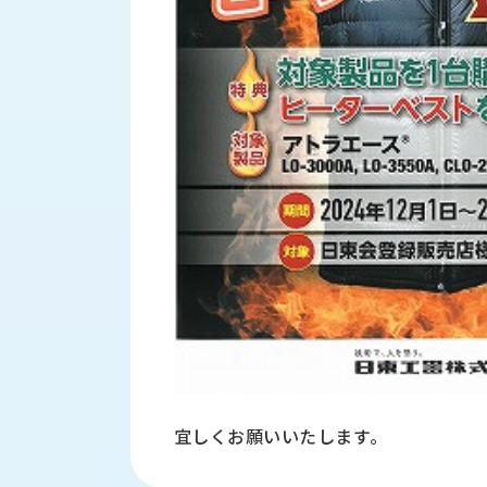
す
定・
す
作
め
業
商
工
品
具
情
環
報
境
エ
機
ン
器・
ジ
工
ニ
場
ア
設
リ
備
ン
マ
グ
テ
情
ハ
報
ン・
宜しくお願いいたします｡
中
FA
古・
シ
短