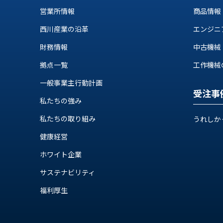
ロ
営業所情報
商品情報
グ
西川産業の沿革
エンジニ
お
メ
財務情報
中古機械
採
問
ル
用
い
マ
拠点一覧
工作機械の自
情
合
ガ
報
わ
登
一般事業主行動計画
受注事
せ
録
私たちの強み
@nishikawasangyo_nbc
私たちの取り組み
うれしか
健康経営
ホワイト企業
サステナビリティ
福利厚生