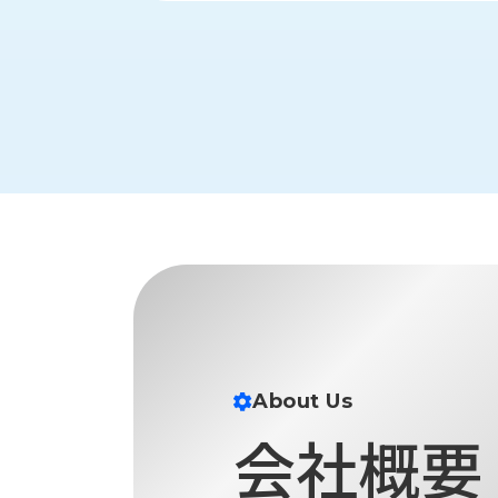
ス
納
テ
期
ム
機
機
械
器
情
メ
報
カ
工
ト
作
ロ・
機
制
械
御
の
機
自
器
動
化,AI,
IoT
お
About Us
知
会社概要
ら