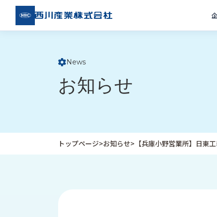
西川
産業
株式
会社
News
ト
お知らせ
ッ
プ
ペ
ー
ジ
トップページ
>
お知らせ
>
【兵庫小野営業所】日東工
企
私
受
業
た
注
情
ち
事
報
の
例
取