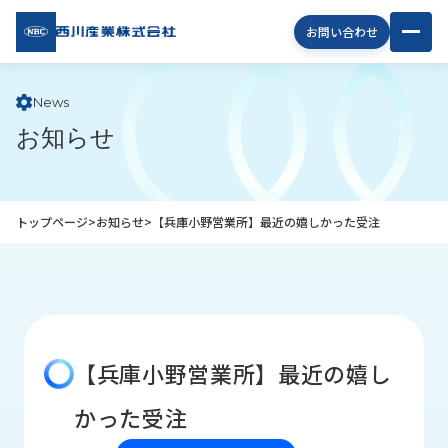
西川
お問い合わせ
産業
株式
会社
News
お知らせ
企
業
情
報
トップページ
>
お知らせ
>
【兵庫小野営業所】最近の嬉しかった受注
私
た
ち
の
取
り
【兵庫小野営業所】最近の嬉し
組
み
かった受注
商