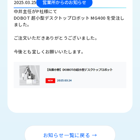
2025.03.25
営業所からのお知らせ
品
情
中井主任がP社様にて
報
DOBOT 超小型デスクトップロボット MG400 を受注し
ました｡
受
注
ご注文いただきありがとうございました｡
事
例
今後とも宜しくお願いいたします｡
取
扱
メ
ー
カ
ー
お
知
ら
せ/
お知らせ一覧に戻る →
ブ