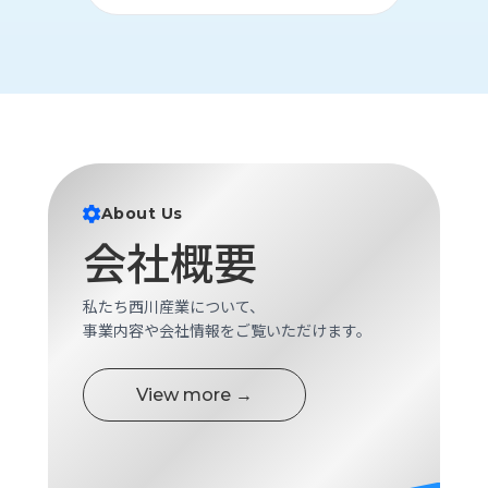
ロ
グ
採
用
情
報
お
メ
About Us
問
ル
会社概要
い
マ
合
ガ
わ
登
私たち西川産業について、
せ
録
事業内容や会社情報をご覧いただけます。
awasangyo_nbc
View more →