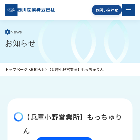
西川
お問い合わせ
産業
株式
会社
News
お知らせ
企
業
情
報
トップページ
>
お知らせ
>
【兵庫小野営業所】もっちゅりん
私
た
ち
の
取
り
【兵庫小野営業所】もっちゅり
組
み
ん
商