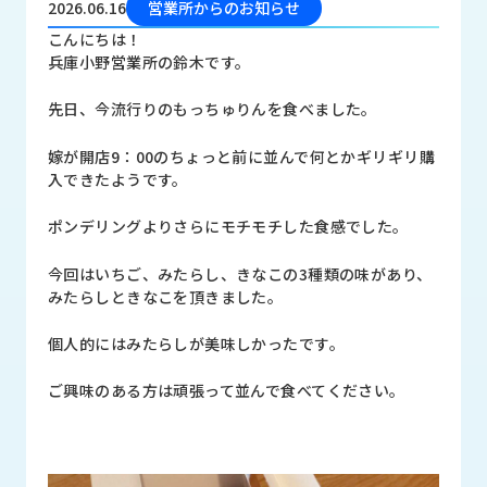
2026.06.16
営業所からのお知らせ
品
情
こんにちは！
報
兵庫小野営業所の鈴木です。
受
先日、今流行りのもっちゅりんを食べました。
注
事
嫁が開店9：00のちょっと前に並んで何とかギリギリ購
例
入できたようです。
取
ポンデリングよりさらにモチモチした食感でした。
扱
メ
今回はいちご、みたらし、きなこの3種類の味があり、
ー
みたらしときなこを頂きました。
カ
ー
個人的にはみたらしが美味しかったです。
お
ご興味のある方は頑張って並んで食べてください。
知
ら
せ/
ブ