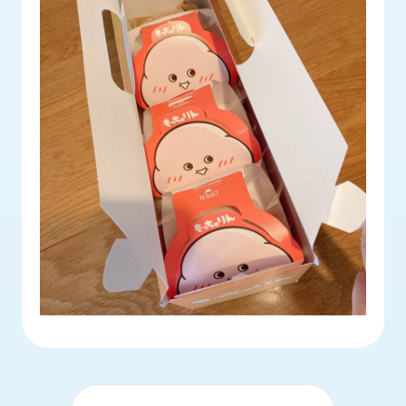
ロ
グ
採
用
情
報
お
メ
問
ル
い
マ
合
ガ
わ
登
せ
録
awasangyo_nbc