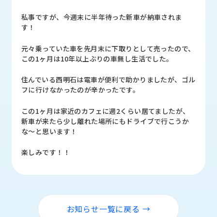
品
情
私事ですが、今週末に半年待った新車が納車されま
報
す！
受
元々乗っていた車を先月末に下取りとして売ったので、
注
この1ヶ月は10年以上ぶりの車無し生活でした。
事
例
住んでいる西明石は電車が便利で助かりましたが、ゴル
フに行けなかったのが辛かったです。
取
扱
この1ヶ月は家近のカフェに週2くらい居てましたが、
メ
新車が来たら少し離れた場所にもドライブで行こうか
ー
な～と思います！
カ
ー
楽しみです！！
お
知
ら
せ/
お知らせ一覧に戻る →
ブ