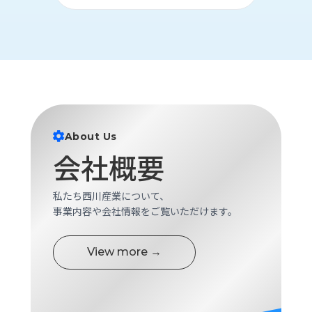
ロ
グ
採
用
情
報
お
メ
About Us
問
ル
会社概要
い
マ
合
ガ
わ
登
私たち西川産業について、
せ
録
事業内容や会社情報をご覧いただけます。
awasangyo_nbc
View more →