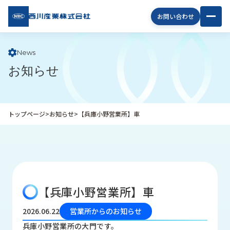
西川
お問い合わせ
産業
株式
会社
News
お知らせ
企
業
情
報
トップページ
>
お知らせ
>
【兵庫小野営業所】車
私
た
ち
の
取
り
【兵庫小野営業所】車
組
み
2026.06.22
営業所からのお知らせ
商
兵庫小野営業所の大門です。