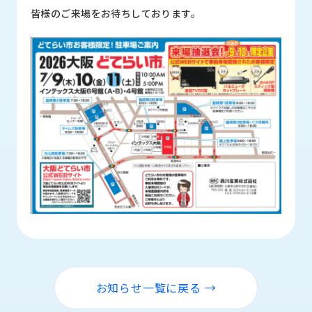
ロ
皆様のご来場をお待ちしております。
グ
採
用
情
報
お
メ
問
ル
い
マ
合
ガ
わ
登
せ
録
awasangyo_nbc
お知らせ一覧に戻る →