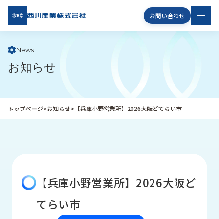
西川
お問い合わせ
産業
株式
会社
News
お知らせ
企
業
情
報
トップページ
>
お知らせ
>
【兵庫小野営業所】2026大阪どてらい市
私
た
ち
の
取
り
【兵庫小野営業所】2026大阪ど
組
み
てらい市
商