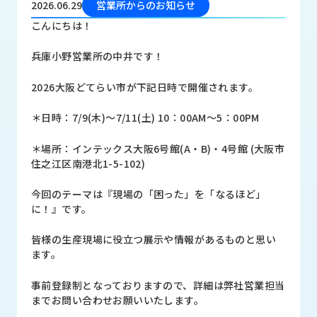
2026.06.29
営業所からのお知らせ
品
情
こんにちは！
報
兵庫小野営業所の中井です！
受
注
2026大阪どてらい市が下記日時で開催されます。
事
例
＊日時：7/9(木)～7/11(土) 10：00AM～5：00PM
取
＊場所：インテックス大阪6号館(A・B)・4号館 (大阪市
扱
住之江区南港北1-5-102)
メ
ー
今回のテーマは『現場の「困った」を「なるほど」
カ
に！』です。
ー
皆様の生産現場に役立つ展示や情報があるものと思い
お
ます。
知
ら
事前登録制となっておりますので、詳細は弊社営業担当
せ/
までお問い合わせお願いいたします。
ブ