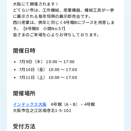
品
大阪にて開催されます！
情
どてらい市は、工作機械、産業機器、機械工具が一挙
報
に展示される毎年恒例の展示即売会です。
西川産業は、例年と同じく6号館Bにブースを用意しま
受
す。【6号館B 小間No.57】
注
皆さまのご来場を心よりお待ちしております。
事
例
開催日時
取
7月9日（木） 10:00 〜 17:00
扱
7月10日（金） 10:00 〜 17:00
メ
7月11日（土） 10:00 〜 17:00
ー
カ
ー
開催場所
インテックス大阪
6号館（A・B）・4号館
お
大阪市住之江区南港北1-5-102
知
ら
せ/
受付方法
ブ