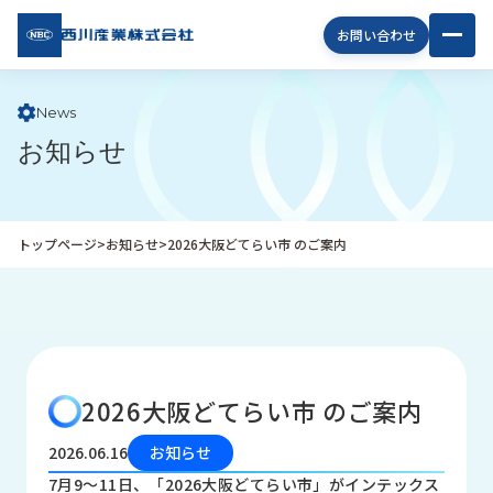
西川
お問い合わせ
産業
株式
会社
News
お知らせ
企
業
情
報
トップページ
>
お知らせ
>
2026大阪どてらい市 のご案内
私
た
ち
の
取
り
2026大阪どてらい市 のご案内
組
み
2026.06.16
お知らせ
商
7月9～11日、「2026大阪どてらい市」がインテックス