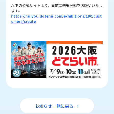
ロ
以下の公式サイトより、事前に来場登録をお願いいたし
グ
ます。
https://raijyou.doterai.com/exhibitions/190/cust
omers/create
採
用
情
報
お
メ
問
ル
い
マ
合
ガ
わ
登
せ
録
awasangyo_nbc
お知らせ一覧に戻る →