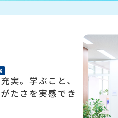
所
が充実。学ぶこと、
りがたさを実感でき