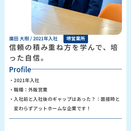
廣田 大樹 / 2021年入社
堺営業所
信頼の積み重ね方を学んで、培
った自信。
Profile
・
2021年入社
・
職種：外販営業
・
入社前と入社後のギャップはあった？：面接時と
変わらずアットホームな企業です！