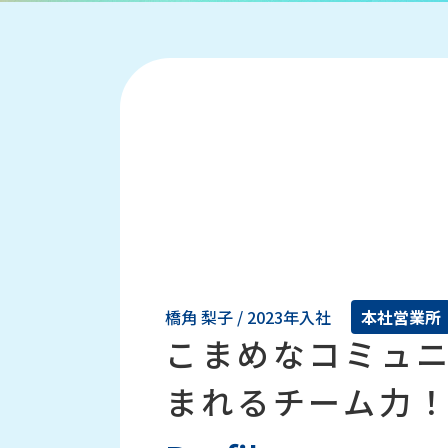
橋角 梨子 / 2023年入社
本社営業所
こまめなコミュ
まれるチーム力