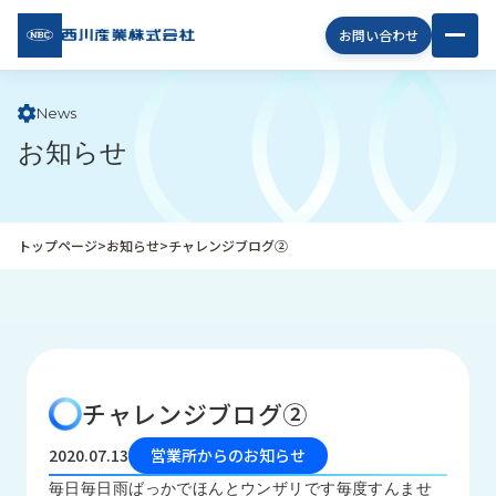
西川
お問い合わせ
産業
株式
会社
News
お知らせ
企
業
情
報
トップページ
>
お知らせ
>
チャレンジブログ②
私
た
ち
の
取
り
チャレンジブログ②
組
み
2020.07.13
営業所からのお知らせ
商
毎日毎日雨ばっかでほんとウンザリです毎度すんませ