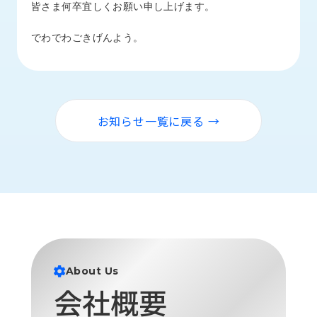
皆さま何卒宜しくお願い申し上げます。
ロ
グ
でわでわごきげんよう。
採
用
情
報
お知らせ一覧に戻る →
お
メ
問
ル
い
マ
合
ガ
わ
登
せ
録
awasangyo_nbc
About Us
会社概要