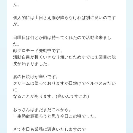
品
ん。
情
報
個人的には土日さえ雨が降らなければ別に良いのです
が。
受
注
日曜日は何とか雨は持ってくれたので活動出来まし
事
た。
例
顔グロモード発動中です。
活動自粛が長くいきなり焼いたためすでに１回目の脱
取
皮が始まりました。
扱
メ
唇の日焼けが辛いです。
ー
クリームは塗っておりますが日焼けでヘルペスみたい
カ
に
ー
なることがあります。(痛いんですこれ)
お
おっさんはまだまだこれから。
知
一生懸命頑張ろうと思う今日この頃でした。
ら
せ/
さて本日も業務に邁進いたしますので
ブ