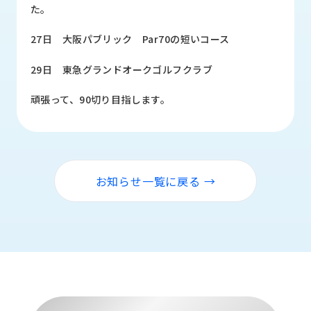
品
た。
情
報
27日 大阪パブリック Par70の短いコース
受
29日 東急グランドオークゴルフクラブ
注
事
頑張って、90切り目指します。
例
取
扱
メ
お知らせ一覧に戻る →
ー
カ
ー
お
知
ら
せ/
ブ