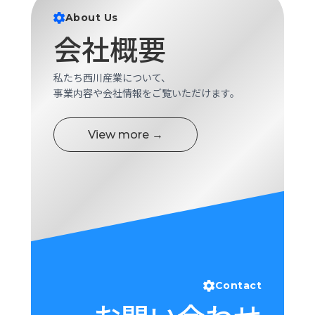
ロ
About Us
グ
会社概要
採
私たち西川産業について、
用
事業内容や会社情報をご覧いただけます。
情
報
お
メ
View more →
問
ル
い
マ
合
ガ
わ
登
せ
録
awasangyo_nbc
Contact