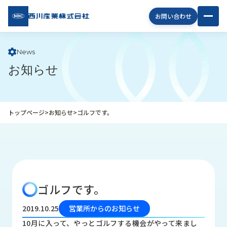
西川
お問い合わせ
産業
株式
会社
News
お知らせ
企
業
情
報
トップページ
>
お知らせ
>
ゴルフです。
私
た
ち
の
取
り
ゴルフです。
組
み
2019.10.25
営業所からのお知らせ
商
10月に入って、やっとゴルフする機会がやって来まし