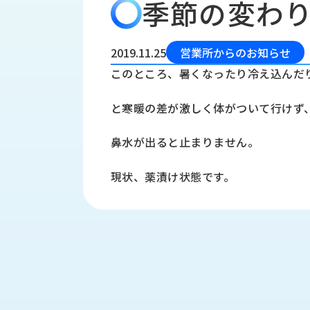
季節の変わ
会
う
社
れ
り
概
し
組
要
か
2019.11.25
営業所からのお知らせ
っ
経
み
このところ、暑くなったり冷え込んだ
た
営
受
理
私
と寒暖の差が激しく体がついて行けず
注
念
た
ち
拠
鼻水が出ると止まりません。
の
点
取
取
一
現状、薬漬け状態です。
り
扱
覧
組
メ
西
み
川
ー
サ
産
ス
業
カ
テ
の
ナ
ー
沿
ビ
革
リ
工