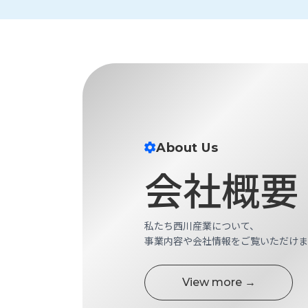
財
テ
作
務
ィ
機
情
械・
福
報
鍛
利
圧
一
厚
機
般
生
械・
事
CAD/CAM
業
主
商
ロ
行
About Us
ボ
品
動
ッ
会社概要
計
情
ト
画
切
報
私
削・
私たち西川産業について、
た
ツ
新
事業内容や会社情報をご覧いただけま
ち
ー
着
の
リ
一
強
ン
覧
View more →
み
グ・
お
測