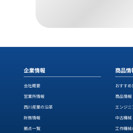
す
定・
す
作
め
業
商
工
品
具
情
環
報
境
エ
機
ン
器・
ジ
工
企業情報
商品情
ニ
場
ア
設
リ
会社概要
おすすめ
備
ン
マ
営業所情報
商品情報
グ
テ
情
西川産業の沿革
エンジニ
ハ
報
ン・
財務情報
中古機械
中
FA
古・
拠点一覧
工作機械の自
シ
短