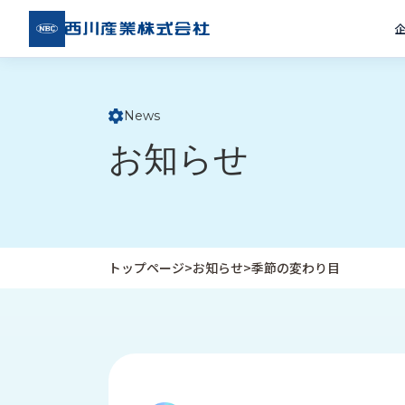
西川
産業
株式
会社
News
ト
お知らせ
ッ
プ
ペ
ー
ジ
トップページ
>
お知らせ
>
季節の変わり目
企
私
受
業
た
注
情
ち
事
報
の
例
取