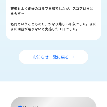
品
情
天気もよく絶好のゴルフ日和でしたが、スコアはまと
報
まらず…
受
名門ということもあり、かなり難しい印象でした。まだ
注
まだ練習が足りないと実感した１日でした。
事
例
取
扱
お知らせ一覧に戻る →
メ
ー
カ
ー
お
知
ら
せ/
ブ