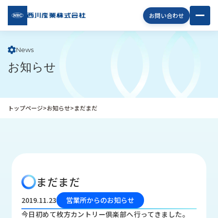
西川
お問い合わせ
産業
株式
会社
News
お知らせ
企
業
情
報
トップページ
>
お知らせ
>
まだまだ
私
た
ち
の
取
り
まだまだ
組
み
2019.11.23
営業所からのお知らせ
商
今日初めて枚方カントリー倶楽部へ行ってきました。