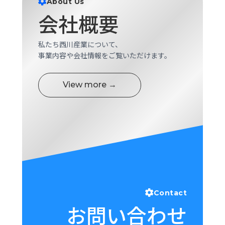
About Us
ロ
会社概要
グ
私たち西川産業について、
採
事業内容や会社情報をご覧いただけます。
用
情
報
View more →
お
メ
問
ル
い
マ
合
ガ
わ
登
せ
録
awasangyo_nbc
Contact
お問い合わせ