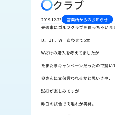
クラブ
会
う
社
れ
り
概
し
組
要
か
2019.12.23
営業所からのお知らせ
っ
経
み
先週末にゴルフクラブを買っちゃいま
た
営
受
理
私
D、UT、W あわせて5本
注
念
た
ち
拠
Wだけの購入を考えてましたが
の
点
取
取
一
たまたまキャンペーンだったので勢い
り
扱
覧
組
メ
西
み
奥さんに文句言われるかと思いきや、
川
ー
サ
産
ス
試打が楽しみですが
業
カ
テ
の
ナ
ー
昨日の試合で肉離れが再発。
沿
ビ
革
リ
工