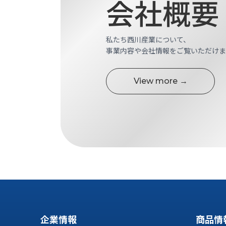
会社概要
す
定・
す
作
め
業
商
私たち西川産業について、
工
品
事業内容や会社情報をご覧いただけま
具
情
環
報
境
View more →
エ
機
ン
器・
ジ
工
ニ
場
ア
設
リ
備
ン
マ
グ
テ
情
ハ
報
ン・
中
FA
古・
企業情報
商品情
シ
短