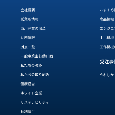
ス
納
テ
会社概要
おすすめ
期
ム
機
機
営業所情報
商品情報
械
器
情
西川産業の沿革
エンジニ
メ
報
財務情報
中古機械
カ
工
ト
作
拠点一覧
工作機械の自
ロ・
機
制
一般事業主行動計画
械
御
受注事
の
私たちの強み
機
自
器
私たちの取り組み
動
うれしか
化,AI,
健康経営
IoT
お
ホワイト企業
知
サステナビリティ
ら
福利厚生