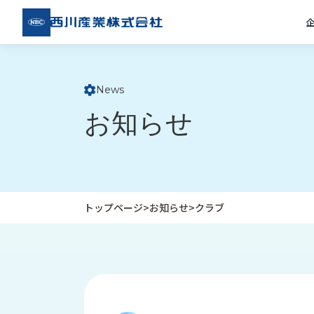
西川
産業
株式
会社
News
ト
お知らせ
ッ
プ
ペ
ー
ジ
トップページ
>
お知らせ
>
クラブ
企
私
受
業
た
注
情
ち
事
報
の
例
取