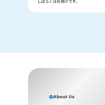
しばらくはお預けです。
財
テ
作
務
ィ
機
情
械・
福
報
鍛
利
圧
一
厚
機
般
生
械・
事
CAD/CAM
業
主
商
ロ
行
ボ
品
動
ッ
計
情
ト
画
切
報
私
削・
た
ツ
新
ち
ー
着
の
リ
一
強
ン
覧
About Us
み
グ・
お
測