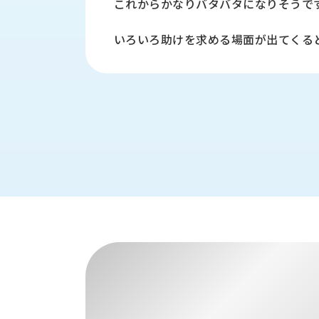
これからかなりバタバタになりそうで
財
テ
作
務
ィ
機
情
いろいろ助けを求める場面が出てくる
械・
福
報
鍛
利
圧
一
厚
機
般
生
械・
事
CAD/CAM
業
主
商
ロ
行
ボ
品
動
ッ
計
情
ト
画
切
報
私
削・
た
ツ
新
ち
ー
着
の
リ
一
強
ン
覧
み
グ・
お
測