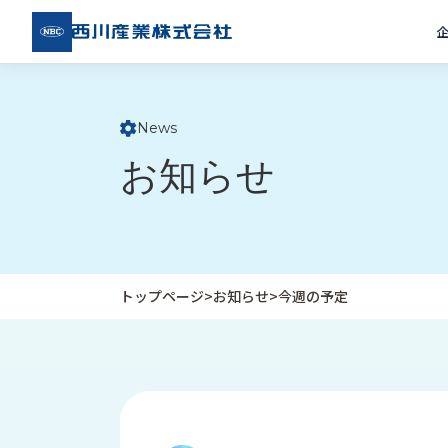
西川
産業
株式
会社
News
ト
お知らせ
ッ
プ
ペ
ー
ジ
トップページ
>
お知らせ
>
今週の予定
企
私
受
業
た
注
情
ち
事
報
の
例
取