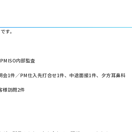
定です。
PMISO内部監査
説明会1件／PM仕入先打合せ1件、中途面接1件、夕方耳鼻科
客様訪問2件