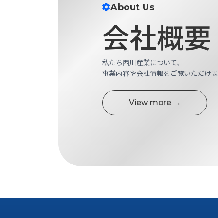
す
About Us
定・
す
作
会社概要
め
業
商
工
品
具
情
私たち西川産業について、
環
報
事業内容や会社情報をご覧いただけま
境
エ
機
ン
器・
View more →
ジ
工
ニ
場
ア
設
リ
備
ン
マ
グ
テ
情
ハ
報
ン・
中
FA
古・
シ
短