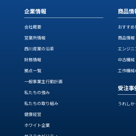
ス
納
テ
企業情報
商品情
期
ム
機
機
械
会社概要
おすすめ
器
情
営業所情報
商品情報
メ
報
カ
工
西川産業の沿革
エンジニ
ト
作
ロ・
財務情報
中古機械
機
制
械
拠点一覧
工作機械の自
御
の
機
一般事業主行動計画
自
器
受注事
動
私たちの強み
化,AI,
IoT
私たちの取り組み
うれしか
お
健康経営
知
ら
ホワイト企業
サステナビリティ