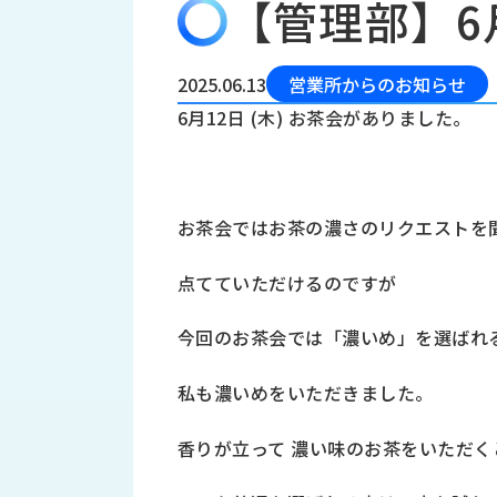
【管理部】6
会
う
社
れ
り
概
し
組
要
か
2025.06.13
営業所からのお知らせ
っ
経
み
6月12日 (木) お茶会がありました。
た
営
受
理
私
注
念
た
ち
拠
お茶会ではお茶の濃さのリクエストを
の
点
取
取
一
点てていただけるのですが
り
扱
覧
組
メ
西
み
今回のお茶会では「濃いめ」を選ばれ
川
ー
サ
産
ス
私も濃いめをいただきました。
業
カ
テ
の
ナ
ー
香りが立って 濃い味のお茶をいただく
沿
ビ
革
リ
工