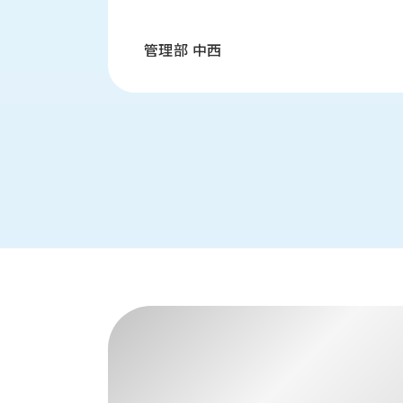
せ/
ブ
管理部 中西
ロ
グ
お
知
ら
せ
営
業
所
ブ
ロ
グ
社
長
ブ