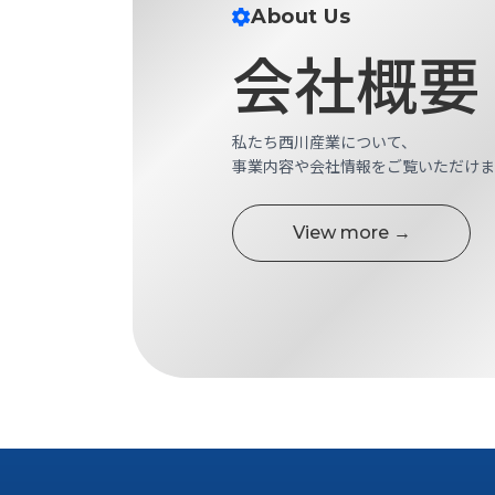
ロ
About Us
グ
会社概要
お
メ
採
問
ル
用
い
マ
私たち西川産業について、
情
合
ガ
事業内容や会社情報をご覧いただけま
報
わ
登
せ
録
@nishikawasangyo_nbc
View more →