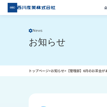
西川
産業
株式
会社
News
ト
お知らせ
ッ
プ
ペ
ー
ジ
トップページ
>
お知らせ
>
【管理部】6月のお茶会が
企
私
受
業
た
注
情
ち
事
報
の
例
取