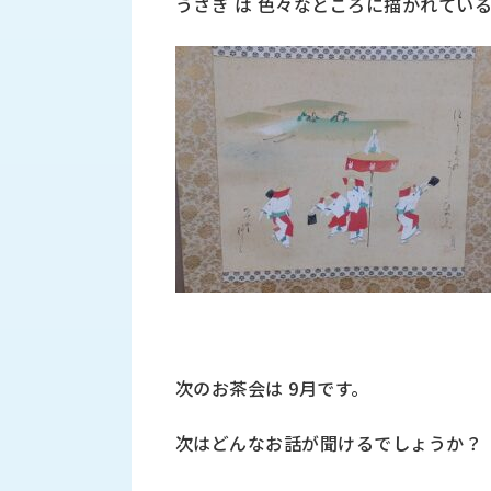
うさぎ は 色々なところに描かれてい
ス
納
テ
期
ム
機
機
械
器
情
メ
報
カ
工
ト
作
ロ・
機
制
械
御
の
機
自
器
動
化,AI,
IoT
お
次のお茶会は 9月です。
知
次はどんなお話が聞けるでしょうか？
ら