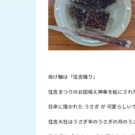
す
定・
す
作
め
業
商
工
品
具
情
環
報
境
エ
機
ン
器・
ジ
工
ニ
場
掛け軸は「住吉踊り」
ア
設
リ
備
住吉まつりのお田植え神事を絵にされ
ン
マ
グ
テ
情
日傘に描かれた うさぎ が 可愛らしい
ハ
報
ン・
住吉大社はうさぎ年のうさぎの月のう
中
FA
古・
シ
短