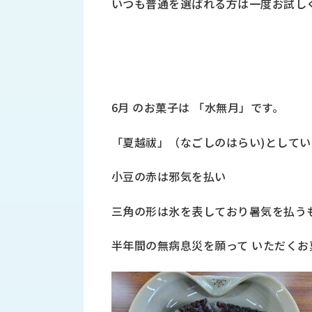
いつも普通を選ばれる方は一度お試し
財
テ
作
務
ィ
機
情
械・
福
報
鍛
利
圧
一
厚
機
般
生
械・
事
6月 のお菓子は 「水無月」です。
CAD/CAM
業
主
商
ロ
「夏越祓」（なごしのはらい)としてい
行
ボ
品
動
ッ
小豆の赤は邪気を払い
計
情
ト
画
切
報
三角の形は氷を表しており暑気を払う
私
削・
た
ツ
新
半年間の無病息災を願って いただくお
ち
ー
着
の
リ
一
強
ン
覧
み
グ・
お
測