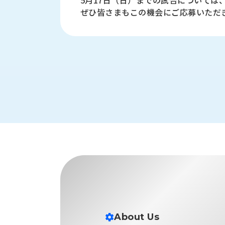
5月17日（日）までの試合については
す
定・
ぜひ皆さまもこの機会にご応募いただ
す
作
め
業
商
工
品
具
情
環
報
境
エ
機
ン
器・
ジ
工
ニ
場
ア
設
リ
備
ン
マ
グ
テ
情
ハ
報
ン・
中
FA
古・
About Us
シ
短