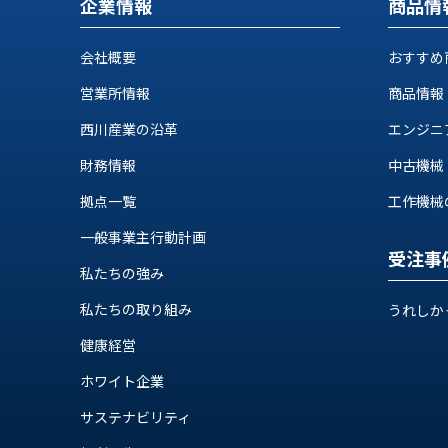
せ/
企業情報
商品情
ブ
会社概要
おすすめ
ロ
営業所情報
商品情報
グ
西川産業の沿革
エンジニ
お
財務情報
中古機械
知
ら
拠点一覧
工作機械の自
せ
一般事業主行動計画
営
受注事
業
私たちの強み
所
ブ
私たちの取り組み
うれしか
ロ
健康経営
グ
ホワイト企業
社
長
サステナビリティ
ブ