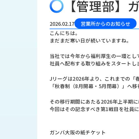
【管理部】
会
う
社
れ
り
概
し
組
要
か
2026.02.17
営業所からのお知らせ
っ
経
み
こんにちは。
た
営
まだまだ寒い日が続いていますね。
受
理
私
注
念
た
当社では今年から福利厚生の一環とし
ち
拠
社員へ配布する取り組みをスタートし
の
点
取
取
一
Jリーグは2026年より、これまでの「
り
扱
覧
「秋春制（8月開幕・5月閉幕）」へ移
組
メ
西
み
川
その移行期間にあたる2026年上半期
ー
サ
産
今回はその記念すべき第1戦目を社員
ス
業
カ
テ
の
ナ
ー
沿
ビ
ガンバ大阪の紙チケット
革
リ
工