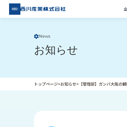
西川
産業
株式
会社
News
ト
お知らせ
ッ
プ
ペ
ー
ジ
トップページ
>
お知らせ
>
【管理部】ガンバ大阪の観
企
私
受
業
た
注
情
ち
事
報
の
例
取