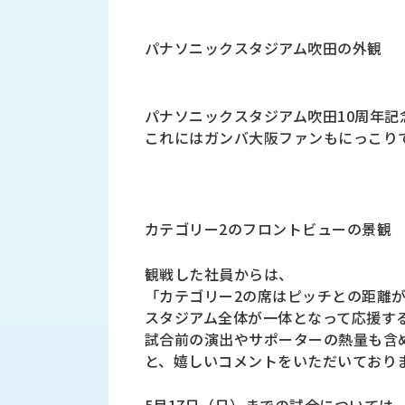
財
テ
作
務
ィ
機
情
パナソニックスタジアム吹田の外観
械・
福
報
鍛
利
圧
一
厚
機
般
パナソニックスタジアム吹田10周年記
生
械・
事
これにはガンバ大阪ファンもにっこり
CAD/CAM
業
主
商
ロ
行
ボ
品
動
ッ
カテゴリー2のフロントビューの景観
計
情
ト
画
切
報
観戦した社員からは、
私
削・
「カテゴリー2の席はピッチとの距離
た
ツ
新
スタジアム全体が一体となって応援す
ち
ー
着
試合前の演出やサポーターの熱量も含
の
リ
一
強
と、嬉しいコメントをいただいており
ン
覧
み
グ・
お
測