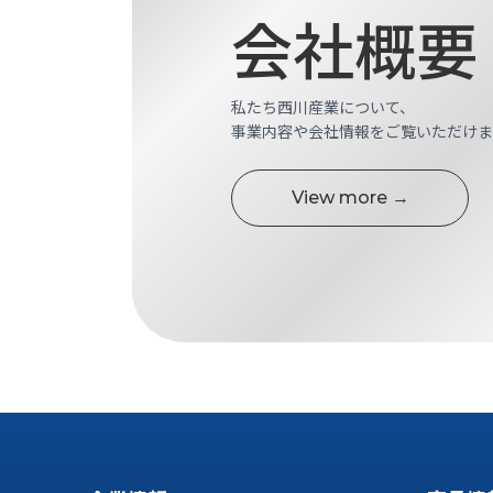
ス
会社概要
納
テ
期
ム
機
機
械
器
私たち西川産業について、
情
事業内容や会社情報をご覧いただけま
メ
報
カ
工
ト
View more →
作
ロ・
機
制
械
御
の
機
自
器
動
化,AI,
IoT
お
知
ら