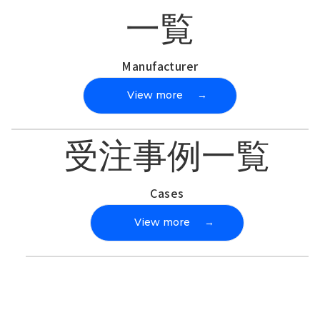
一覧
Manufacturer
View more
→
受注事例一覧
Cases
View more
→