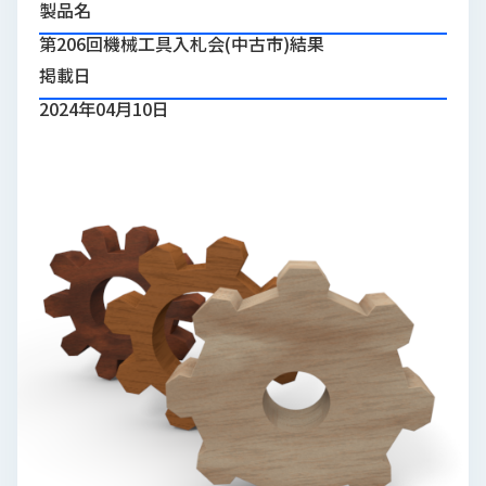
製品名
品
情
第206回機械工具入札会(中古市)結果
報
掲載日
受
2024年04月10日
注
事
例
取
扱
メ
ー
カ
ー
お
知
ら
せ/
ブ