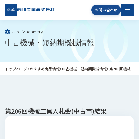
西川
お問い合わせ
産業
株式
会社
Used Machinery
中古機械・短納期機械情報
企
業
情
報
トップページ
>
おすすめ商品情報
>
中古機械・短納期機械情報
>
第206回機械工具入札会(中古市)結果
私
た
ち
の
取
り
第206回機械工具入札会(中古市)結果
組
み
商