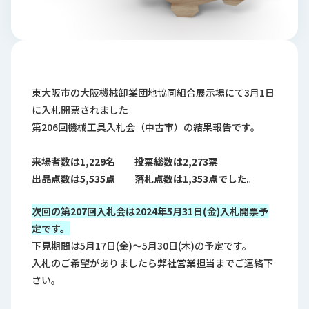
ロ
グ
採
用
東大阪市の大阪機械卸業団地協同組合展示場にて3月1日
情
報
に入札開票されました
第206回機械工具入札会（中古市）の結果報告です。
お
メ
問
ル
い
マ
来場者数は
1,229
名
投票総
数は
2,273
票
合
ガ
出品点数は
5,535
点 落札点数は
1,353
点でした。
わ
登
せ
録
次回の第
207
回入札会は
202
4
年
5
月
31
日(金)入札開票予
定です。
awasangyo_nbc
下見期間は5月17日(金)～5月30日(木)の予定です。
入札のご希望がありましたら弊社営業担当までご連絡下
さい。