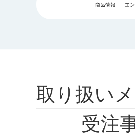
ス
商品情報
エン
納
テ
期
ム
機
機
械
器
情
メ
報
カ
工
ト
作
ロ・
機
制
械
御
の
機
自
器
取り扱いメ
動
化,AI,
IoT
お
知
受注
ら