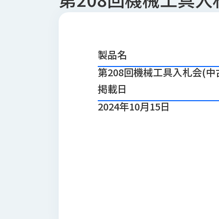
会
う
社
れ
り
概
し
組
要
か
っ
経
み
製品名
た
営
受
第208回機械工具入札会(中
理
私
注
念
た
掲載日
ち
拠
の
2024年10月15日
点
取
取
一
り
扱
覧
組
メ
西
み
川
ー
サ
産
ス
業
カ
テ
の
ナ
ー
沿
ビ
革
リ
工