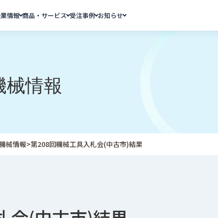
企業情報
商品・サービス
受注事例
お知らせ
機械情報
機械情報
>
第208回機械工具入札会(中古市)結果
札会(中古市)結果