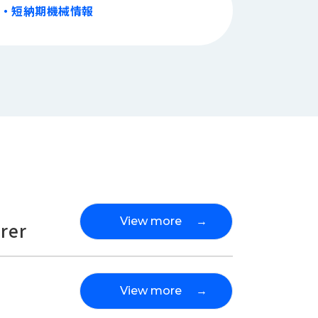
・短納期機械情報
View more
→
rer
View more
→