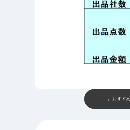
す
定・
す
作
め
業
商
工
品
具
情
環
報
境
エ
機
ン
器・
ジ
工
ニ
場
ア
設
リ
備
ン
マ
グ
←
おすす
テ
情
ハ
報
ン・
中
FA
古・
シ
短