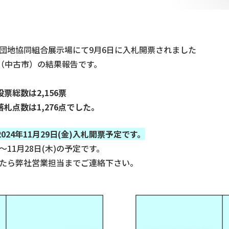
団地協同組合展示場にて9月6日に入札開票されました
会（中古市）の結果報告です。
投票総
数は
2,156
票
札点数は
1,276
点でした。
202
4
年
11
月
29
日(金)入札開票予定です。
)～11月28日(木)の予定です。
たら弊社営業担当までご連絡下さい。