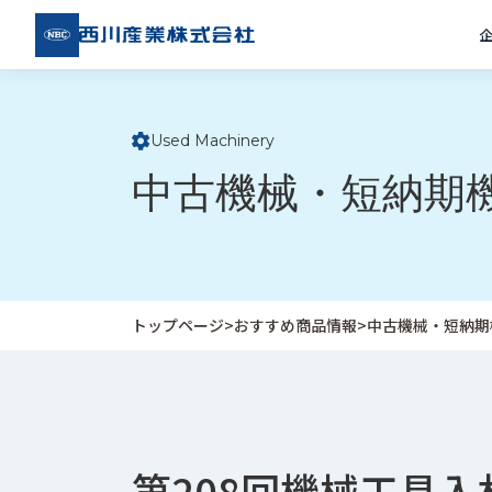
西川
産業
株式
会社
Used Machinery
ト
中古機械・短納期
ッ
プ
ペ
ー
ジ
トップページ
>
おすすめ商品情報
>
中古機械・短納期
企
私
受
業
た
注
情
ち
事
報
の
例
第208回機械工具入
取