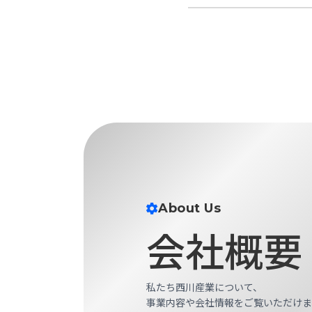
せ/
ブ
ロ
グ
お
知
ら
せ
営
業
所
About Us
ブ
会社概要
ロ
グ
社
長
私たち西川産業について、
ブ
事業内容や会社情報をご覧いただけま