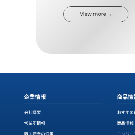
ロ
グ
View more →
お
メ
採
問
ル
用
い
マ
情
合
ガ
報
わ
登
せ
録
@nishikawasangyo_nbc
企業情報
商品情
会社概要
おすすめ
営業所情報
商品情報
西川産業の沿革
エンジニ