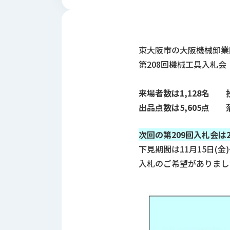
財
テ
作
務
ィ
機
情
械・
福
報
鍛
利
東大阪市の大阪機械卸業
圧
一
厚
第208回機械工具入札
機
般
生
械・
事
CAD/CAM
業
来場者数は
1,128
名
主
商
ロ
出品点数は
5,605
点 落
行
ボ
品
動
ッ
計
次回の第
209
回入札会は
情
ト
画
下見期間は11月15日(金
切
報
私
削・
入札のご希望がありまし
た
ツ
新
ち
ー
着
の
リ
一
強
ン
覧
み
グ・
お
測