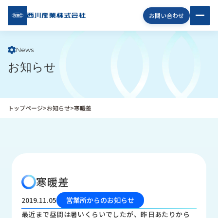
西川
お問い合わせ
産業
株式
会社
News
お知らせ
企
業
情
報
トップページ
>
お知らせ
>
寒暖差
私
た
ち
の
取
り
寒暖差
組
み
2019.11.05
営業所からのお知らせ
商
最近まで昼間は暑いくらいでしたが、昨日あたりから