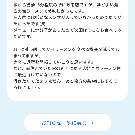
ロ
家から徒歩15分程度の所にある店ですが、ほどよい濃
グ
さの塩ラーメンで美味しかったです。
個人的には嫌いなメンマが入っていなかったのでありが
たかったです(笑)
採
メニューに水餃子があったので次回はそちらも食べてみ
用
たいです。
情
報
3月に引っ越してからラーメンを食べる機会が減ってし
まってますが、
お
メ
徐々に近所を開拓していこうと思います。
問
ル
あと、前住んでいた家の近くにある大好きなラーメン屋
い
マ
に最近行けていないので
合
ガ
行きたくてたまりません…あと南方の某店にもそろそ
わ
登
ろ行きます…。
せ
録
awasangyo_nbc
お知らせ一覧に戻る →