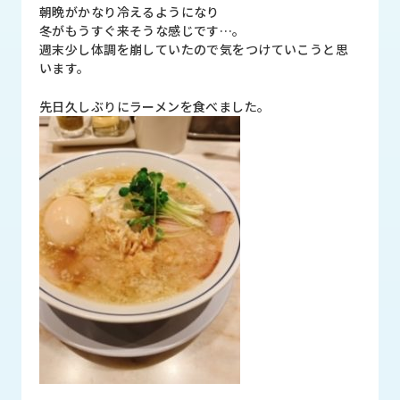
品
朝晩がかなり冷えるようになり
情
冬がもうすぐ来そうな感じです…。
報
週末少し体調を崩していたので気をつけていこうと思
います。
受
注
先日久しぶりにラーメンを食べました。
事
例
取
扱
メ
ー
カ
ー
お
知
ら
せ/
ブ