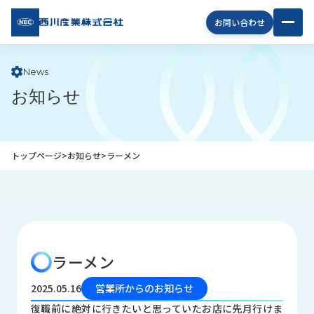
西川
お問い合わせ
産業
株式
会社
News
お知らせ
企
業
情
報
トップページ
>
お知らせ
>
ラーメン
私
た
ち
の
取
り
ラーメン
組
み
2025.05.16
営業所からのお知らせ
商
復職前に絶対に行きたいと思っていたお店に先月行けま