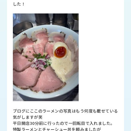
品
した！
情
報
受
注
事
例
取
扱
メ
ー
カ
ー
お
知
ブログにここのラーメンの写真はもう何度も載せている
ら
気がしますが笑
せ/
平日開店30分前に行ったので一回転目で入れました。
ブ
特製ラーメンとチャーシュー丼を頼みましたが