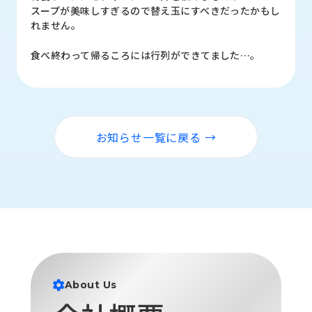
ロ
スープが美味しすぎるので替え玉にすべきだったかもし
グ
れません。
食べ終わって帰るころには行列ができてました…。
採
用
情
報
お
メ
お知らせ一覧に戻る →
問
ル
い
マ
合
ガ
わ
登
せ
録
awasangyo_nbc
About Us