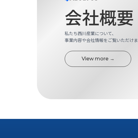
ス
納
会社概要
テ
期
ム
機
機
械
器
情
私たち西川産業について、
メ
報
事業内容や会社情報をご覧いただけま
カ
工
ト
作
ロ・
View more →
機
制
械
御
の
機
自
器
動
化,AI,
IoT
お
知
ら