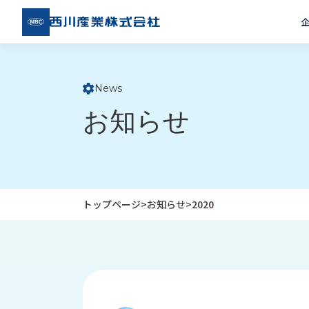
西川
産業
株式
会社
News
ト
お知らせ
ッ
プ
ペ
ー
ジ
トップページ
>
お知らせ
>
2020
企
私
受
業
た
注
情
ち
事
報
の
例
取