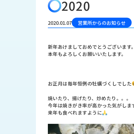
2020
会
う
社
れ
り
概
し
組
要
か
2020.01.07
営業所からのお知らせ
っ
経
み
た
営
受
理
私
新年あけましておめでとうございます
注
念
た
本年もよろしくお願いいたします。
ち
拠
の
点
取
取
一
り
扱
覧
組
お正月は毎年恒例の牡蠣づくしでした
メ
西
み
川
ー
焼いたり、揚げたり、炒めたり。。。
サ
産
ス
今年は焼きがき率が高かった気がしま
業
カ
テ
来年も食べれますように
の
ナ
ー
沿
ビ
革
リ
工