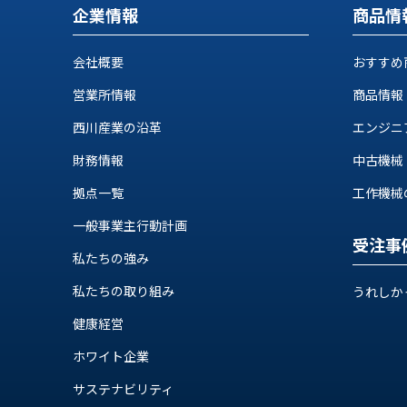
せ/
企業情報
商品情
ブ
ロ
会社概要
おすすめ
グ
営業所情報
商品情報
西川産業の沿革
エンジニ
お
知
財務情報
中古機械
ら
拠点一覧
工作機械の自
せ
営
一般事業主行動計画
業
受注事
私たちの強み
所
ブ
私たちの取り組み
うれしか
ロ
グ
健康経営
社
ホワイト企業
長
ブ
サステナビリティ