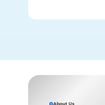
す
定・
す
作
め
業
商
工
品
具
情
環
報
境
エ
機
ン
器・
ジ
工
ニ
場
ア
設
リ
備
ン
マ
グ
テ
情
ハ
報
ン・
中
FA
古・
シ
About Us
短