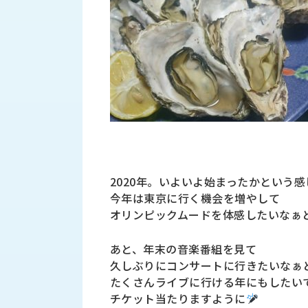
財
テ
作
務
ィ
機
情
械・
福
報
鍛
利
圧
一
厚
機
般
生
械・
事
CAD/CAM
業
主
商
ロ
行
ボ
品
動
ッ
計
情
2020年。いよいよ始まったかという感
ト
画
今年は東京に行く機会を増やして
切
報
私
オリンピックムードを体感したいなぁ
削・
た
ツ
新
ち
ー
あと、年末の音楽番組を見て
着
の
リ
久しぶりにコンサートに行きたいなぁ
一
強
ン
覧
たくさんライブに行ける年にもしたい
み
グ・
チケット当たりますように
お
測