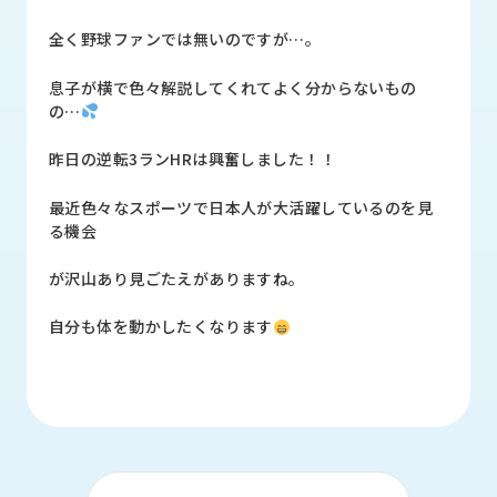
品
情
全く野球ファンでは無いのですが…。
報
息子が横で色々解説してくれてよく分からないもの
受
の…
注
事
昨日の逆転3ランHRは興奮しました！！
例
最近色々なスポーツで日本人が大活躍しているのを見
取
る機会
扱
メ
が沢山あり見ごたえがありますね。
ー
カ
自分も体を動かしたくなります
ー
お
知
ら
せ/
ブ