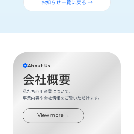
お知らせ一覧に戻る →
ロ
グ
採
用
情
報
お
メ
問
ル
About Us
い
マ
会社概要
合
ガ
わ
登
せ
録
私たち西川産業について、
事業内容や会社情報をご覧いただけます。
awasangyo_nbc
View more →