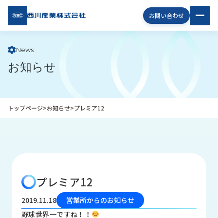
西川
お問い合わせ
産業
株式
会社
News
お知らせ
企
業
情
報
トップページ
>
お知らせ
>
プレミア12
私
た
ち
の
取
り
プレミア12
組
み
2019.11.18
営業所からのお知らせ
商
野球世界一ですね！！