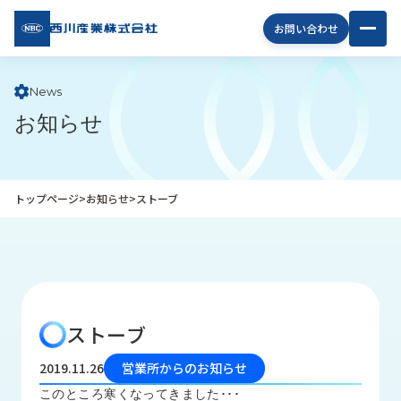
西川
お問い合わせ
産業
株式
会社
News
お知らせ
企
業
情
報
トップページ
>
お知らせ
>
ストーブ
私
た
ち
の
取
り
ストーブ
組
み
2019.11.26
営業所からのお知らせ
商
このところ寒くなってきました･･･
