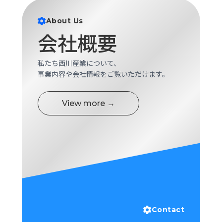
ロ
グ
About Us
会社概要
採
用
私たち西川産業について、
情
事業内容や会社情報をご覧いただけます。
報
お
メ
View more →
問
ル
い
マ
合
ガ
わ
登
せ
録
awasangyo_nbc
Contact