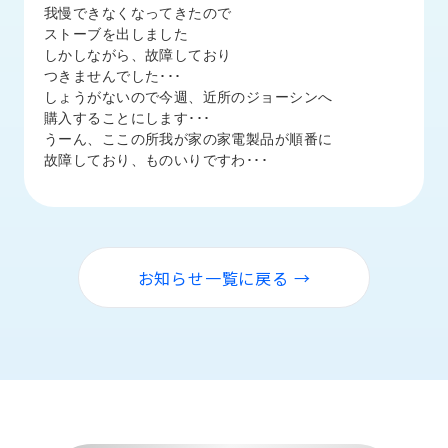
品
我慢できなくなってきたので

情
ストーブを出しました

報
しかしながら、故障しており

つきませんでした･･･

受
しょうがないので今週、近所のジョーシンへ

注
購入することにします･･･

事
うーん、ここの所我が家の家電製品が順番に

例
故障しており、ものいりですわ･･･
取
扱
メ
ー
お知らせ一覧に戻る →
カ
ー
お
知
ら
せ/
ブ