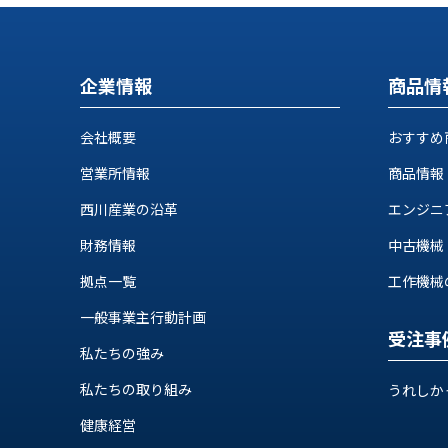
ス
納
テ
期
ム
機
機
企業情報
商品情
械
器
情
メ
報
会社概要
おすすめ
カ
工
ト
営業所情報
商品情報
作
ロ・
機
西川産業の沿革
エンジニ
制
械
御
財務情報
中古機械
の
機
自
器
拠点一覧
工作機械の自
動
化,AI,
一般事業主行動計画
IoT
受注事
お
私たちの強み
知
私たちの取り組み
うれしか
ら
健康経営