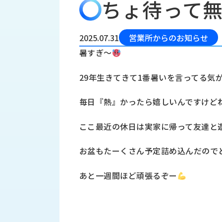
ちょ待って
会
う
社
れ
り
概
し
組
要
か
2025.07.31
営業所からのお知らせ
っ
経
み
暑すぎ〜
た
営
受
理
私
29年生きてきて1番暑いを言ってる気
注
念
た
ち
拠
毎日『熱』かったら嬉しいんですけど
の
点
取
取
一
ここ最近の休日は実家に帰って友達と
り
扱
覧
組
メ
西
み
お盆もたーくさん予定詰め込んだので
川
ー
サ
産
ス
あと一週間ほど頑張るぞー
業
カ
テ
の
ナ
ー
沿
ビ
革
リ
工