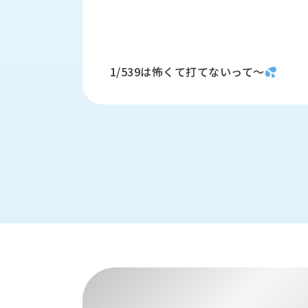
財
テ
作
務
ィ
機
情
械・
福
報
鍛
利
圧
一
1/539は怖くて打てないって〜
厚
機
般
生
械・
事
CAD/CAM
業
主
商
ロ
行
ボ
品
動
ッ
計
情
ト
画
切
報
私
削・
た
ツ
新
ち
ー
着
の
リ
一
強
ン
覧
み
グ・
お
測