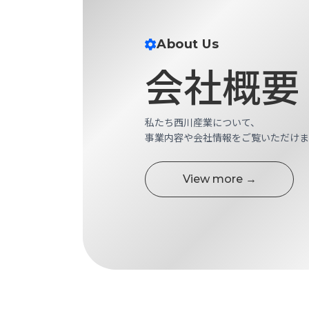
す
定・
す
作
め
About Us
業
商
工
会社概要
品
具
情
環
報
境
エ
私たち西川産業について、
機
ン
事業内容や会社情報をご覧いただけま
器・
ジ
工
ニ
場
View more →
ア
設
リ
備
ン
マ
グ
テ
情
ハ
報
ン・
中
FA
古・
シ
短