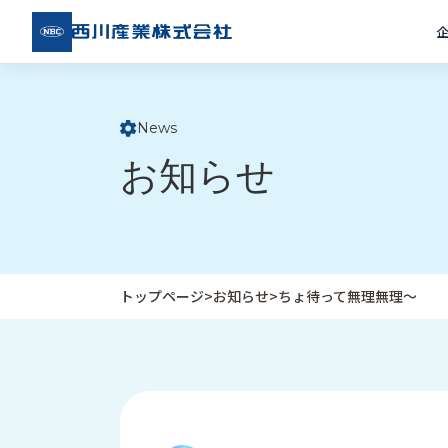
西川
産業
株式
会社
News
ト
お知らせ
ッ
プ
ペ
ー
ジ
トップページ
>
お知らせ
>
ちょ待って無理無理〜
企
私
受
業
た
注
情
ち
事
報
の
例
取