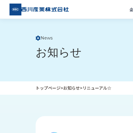
西川
産業
株式
会社
News
ト
お知らせ
ッ
プ
ペ
ー
ジ
トップページ
>
お知らせ
>
リニューアル☆
企
私
受
業
た
注
情
ち
事
報
の
例
取