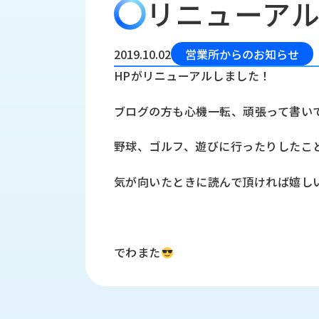
リニューア
会
う
社
れ
り
概
し
組
要
か
2019.10.02
営業所からのお知らせ
っ
経
み
HPがリニューアルしました！
た
営
受
理
私
ブログの方も心機一転、頑張って書い
注
念
た
ち
拠
野球、ゴルフ、遊びに行ったりしたこ
の
点
取
取
一
気が向いたときに読んで頂ければ嬉し
り
扱
覧
組
メ
西
み
川
ー
サ
産
ス
でわまた
業
カ
テ
の
ナ
ー
沿
ビ
革
リ
工