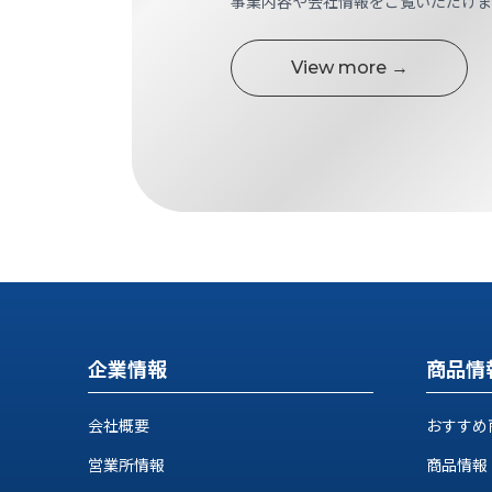
事業内容や会社情報をご覧いただけま
す
定・
す
作
め
View more →
業
商
工
品
具
情
環
報
境
エ
機
ン
器・
ジ
工
ニ
場
ア
設
リ
備
ン
マ
グ
企業情報
商品情
テ
情
ハ
報
会社概要
おすすめ
ン・
中
FA
営業所情報
商品情報
古・
シ
短