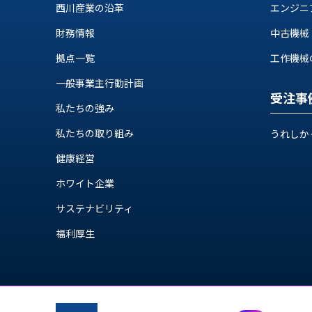
ス
西川産業の沿革
エンジニ
納
テ
期
財務情報
中古機械
ム
機
機
拠点一覧
工作機械の自
械
器
情
一般事業主行動計画
メ
報
受注事
カ
私たちの強み
工
ト
作
私たちの取り組み
ロ・
うれしか
機
制
械
健康経営
御
の
機
ホワイト企業
自
器
動
サステナビリティ
化,AI,
福利厚生
IoT
お
知
ら