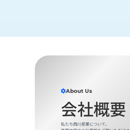
財
テ
作
務
ィ
機
情
械・
福
報
鍛
利
圧
一
厚
機
般
生
械・
事
CAD/CAM
業
主
商
ロ
行
ボ
品
動
ッ
計
情
ト
画
切
報
私
About Us
削・
た
ツ
新
会社概要
ち
ー
着
の
リ
一
強
ン
覧
み
グ・
私たち西川産業について、
お
測