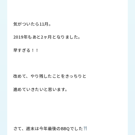
品
情
報
気がついたら11月。
受
注
2019年もあと2ヶ月となりました。
事
例
早すぎる
！！
取
扱
メ
改めて、やり残したことをきっちりと
ー
カ
進めていきたいと思います。
ー
お
知
ら
せ/
さて、週末は今年最後のBBQでした
ブ