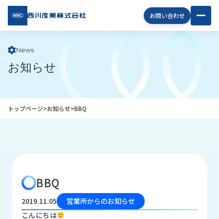
西川
お問い合わせ
産業
株式
会社
News
お知らせ
企
業
情
報
トップページ
>
お知らせ
>
BBQ
私
た
ち
の
取
り
BBQ
組
み
2019.11.05
営業所からのお知らせ
商
こんにちは