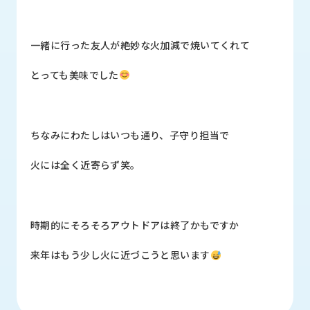
ロ
グ
一緒に行った友人が絶妙な火加減で焼いてくれて
採
とっても美味でした
用
情
報
お
メ
ちなみにわたしはいつも通り、子守り担当で
問
ル
い
マ
火には全く近寄らず笑。
合
ガ
わ
登
せ
録
時期的にそろそろアウトドアは終了かもですか
awasangyo_nbc
来年はもう少し火に近づこうと思います