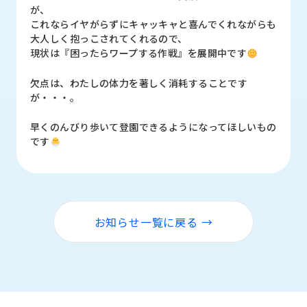
ロ
が、
グ
これならイヤがらずにキャッキャと喜んでくれながらも
大人しく抱っこされてくれるので、
現状は『困ったらワープする作戦』を展開中です
採
用
欠点は、わたしの体力を著しく消耗することです
情
が・・・。
報
早くのんびり歩いて登園できるようになってほしいもの
お
メ
です
問
ル
い
マ
合
ガ
わ
登
せ
録
お知らせ一覧に戻る →
awasangyo_nbc