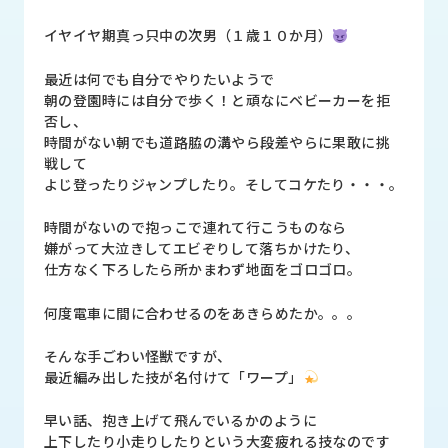
品
情
イヤイヤ期真っ只中の次男（１歳１０か月）
報
最近は何でも自分でやりたいようで
受
朝の登園時には自分で歩く！と頑なにベビーカーを拒
注
否し、
事
時間がない朝でも道路脇の溝やら段差やらに果敢に挑
例
戦して
よじ登ったりジャンプしたり。そしてコケたり・・・。
取
扱
時間がないので抱っこで連れて行こうものなら
メ
嫌がって大泣きしてエビぞりして落ちかけたり、
ー
仕方なく下ろしたら所かまわず地面をゴロゴロ。
カ
ー
何度電車に間に合わせるのをあきらめたか。。。
そんな手ごわい怪獣ですが、
お
最近編み出した技が名付けて「ワープ」
知
ら
せ/
早い話、抱き上げて飛んでいるかのように
ブ
上下したり小走りしたりという大変疲れる技なのです