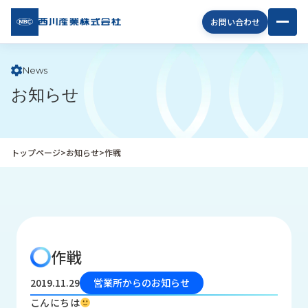
西川
お問い合わせ
産業
株式
会社
News
お知らせ
企
業
情
報
トップページ
>
お知らせ
>
作戦
私
た
ち
の
取
り
作戦
組
み
2019.11.29
営業所からのお知らせ
商
こんにちは