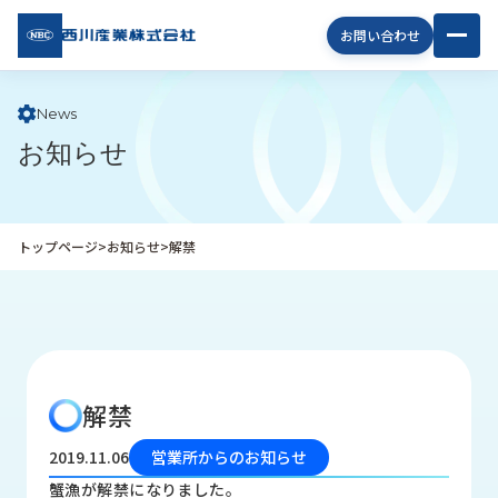
西川
お問い合わせ
産業
株式
会社
News
お知らせ
企
業
情
報
トップページ
>
お知らせ
>
解禁
私
た
ち
の
取
り
解禁
組
み
2019.11.06
営業所からのお知らせ
商
蟹漁が解禁になりました。