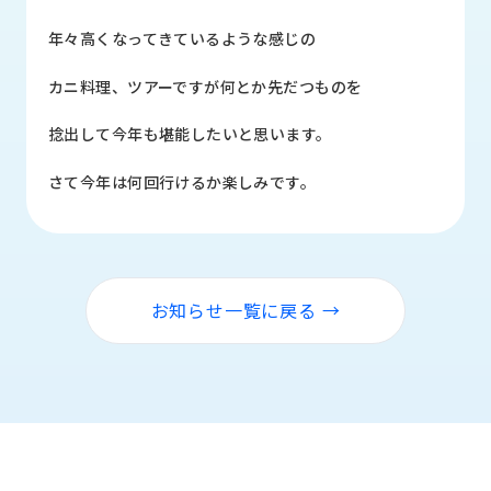
品
情
年々高くなってきているような感じの
報
カニ料理、ツアーですが何とか先だつものを
受
注
捻出して今年も堪能したいと思います。
事
例
さて今年は何回行けるか楽しみです。
取
扱
メ
ー
お知らせ一覧に戻る →
カ
ー
お
知
ら
せ/
ブ