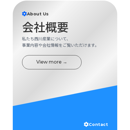
ロ
グ
About Us
会社概要
採
用
私たち西川産業について、
情
事業内容や会社情報をご覧いただけます。
報
お
メ
問
ル
View more →
い
マ
合
ガ
わ
登
せ
録
awasangyo_nbc
Contact