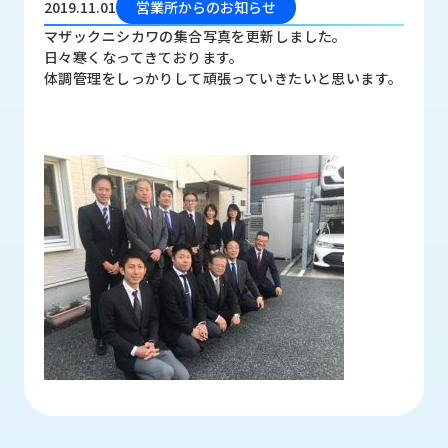
2019.11.01
営業所からのお知らせ
品
情
マザックニシカワの集合写真を更新しました。
報
日々寒くなってきております。
体調管理をしっかりして頑張っていきたいと思います。
受
注
事
例
取
扱
メ
ー
カ
ー
お
知
ら
せ/
ブ