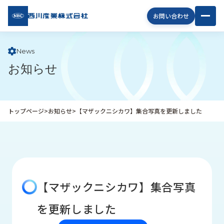
西川
お問い合わせ
産業
株式
会社
News
お知らせ
企
業
情
報
トップページ
>
お知らせ
>
【マザックニシカワ】集合写真を更新しました
私
た
ち
の
取
り
【マザックニシカワ】集合写真
組
み
を更新しました
商