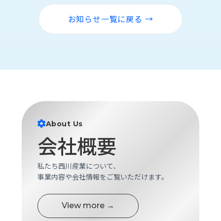
ロ
グ
お知らせ一覧に戻る →
採
用
情
報
お
メ
問
ル
い
マ
About Us
合
ガ
わ
登
会社概要
せ
録
awasangyo_nbc
私たち西川産業について、
事業内容や会社情報をご覧いただけます。
View more →