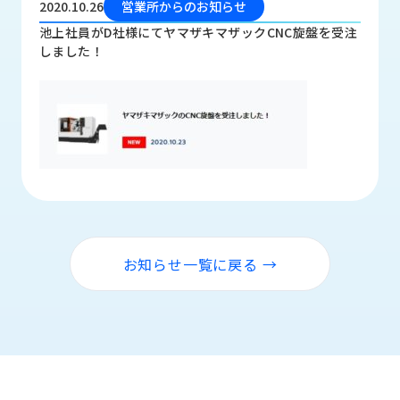
2020.10.26
営業所からのお知らせ
品
情
池上社員がD社様にてヤマザキマザックCNC旋盤を受注
報
しました！
受
注
事
例
取
扱
メ
ー
カ
お知らせ一覧に戻る →
ー
お
知
ら
せ/
ブ