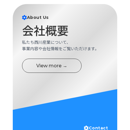
ロ
グ
About Us
会社概要
採
用
情
私たち西川産業について、
報
事業内容や会社情報をご覧いただけます。
お
メ
問
ル
View more →
い
マ
合
ガ
わ
登
せ
録
awasangyo_nbc
Contact