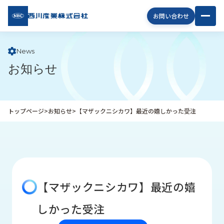
西川
お問い合わせ
産業
株式
会社
News
お知らせ
企
業
情
報
トップページ
>
お知らせ
>
【マザックニシカワ】最近の嬉しかった受注
私
た
ち
の
取
り
【マザックニシカワ】最近の嬉
組
み
しかった受注
商