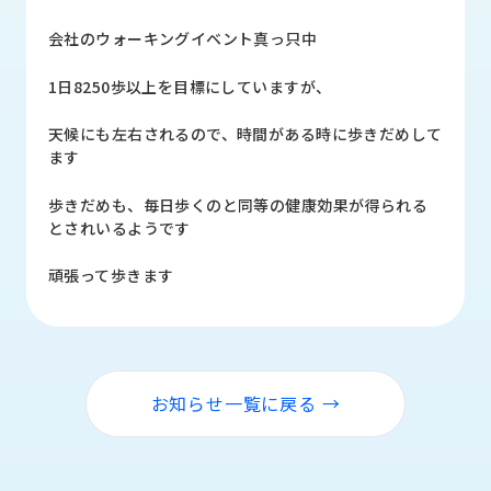
品
情
会社のウォーキングイベント真っ只中
報
1日8250歩以上を目標にしていますが、
受
注
天候にも左右されるので、時間がある時に歩きだめして
事
ます
例
歩きだめも、毎日歩くのと同等の健康効果が得られる
取
とされいるようです
扱
メ
頑張って歩きます
ー
カ
ー
お
お知らせ一覧に戻る →
知
ら
せ/
ブ