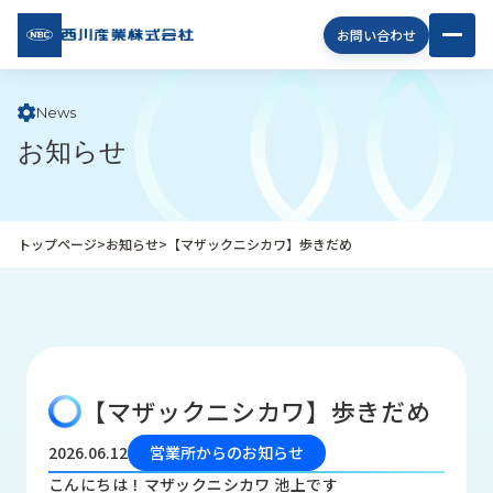
西川
お問い合わせ
産業
株式
会社
News
お知らせ
企
業
情
報
トップページ
>
お知らせ
>
【マザックニシカワ】歩きだめ
私
た
ち
の
取
り
【マザックニシカワ】歩きだめ
組
み
2026.06.12
営業所からのお知らせ
商
こんにちは！マザックニシカワ 池上です