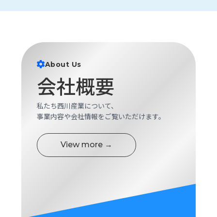
ロ
グ
採
用
About Us
情
報
会社概要
お
メ
問
ル
私たち西川産業について、
い
マ
事業内容や会社情報をご覧いただけます。
合
ガ
わ
登
せ
録
View more →
awasangyo_nbc