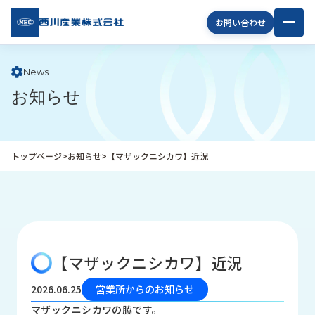
西川
お問い合わせ
産業
株式
会社
News
お知らせ
企
業
情
報
トップページ
>
お知らせ
>
【マザックニシカワ】近況
私
た
ち
の
取
り
【マザックニシカワ】近況
組
み
2026.06.25
営業所からのお知らせ
商
マザックニシカワの脇です。