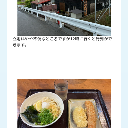
ロ
グ
採
用
立地はやや不便なところですが12時に行くと行列がで
情
きます。
報
お
メ
問
ル
い
マ
合
ガ
わ
登
せ
録
awasangyo_nbc