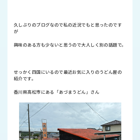
品
情
報
久しぶりのブログなので私の近況でもと思ったのです
受
が
注
事
興味のある方も少ないと思うので大人しく別の話題で。
例
取
扱
せっかく四国にいるので最近お気に入りのうどん屋の
メ
紹介です。
ー
カ
香川県高松市にある「あづまうどん」さん
ー
お
知
ら
せ/
ブ