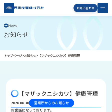
西川
お問い合わせ
産業
株式
会社
News
お知らせ
企
業
情
報
トップページ
>
お知らせ
>
【マザックニシカワ】健康管理
私
た
ち
の
取
り
【マザックニシカワ】健康管理
組
み
2026.06.30
営業所からのお知らせ
商
お世話になっております。