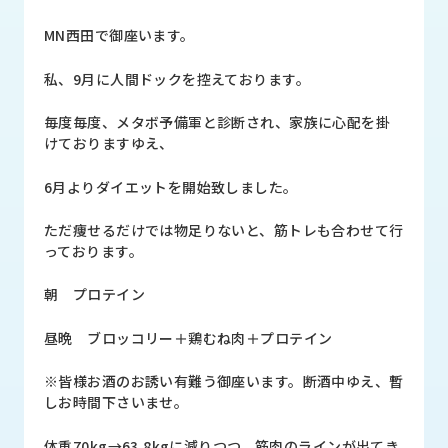
品
情
MN西田で御座います。
報
私、9月に人間ドックを控えております。
受
注
毎度毎度、メタボ予備軍と診断され、家族に心配を掛
事
けておりますゆえ、
例
6月よりダイエットを開始致しました。
取
扱
ただ痩せるだけでは物足りないと、筋トレも合わせて行
メ
っております。
ー
カ
朝 プロテイン
ー
昼晩 ブロッコリー＋鶏むね肉＋プロテイン
お
知
※皆様お酒のお誘い有難う御座います。断酒中ゆえ、暫
ら
しお時間下さいませ。
せ/
ブ
体重70kg→63.8kgに減りつつ、筋肉のラインが出てき