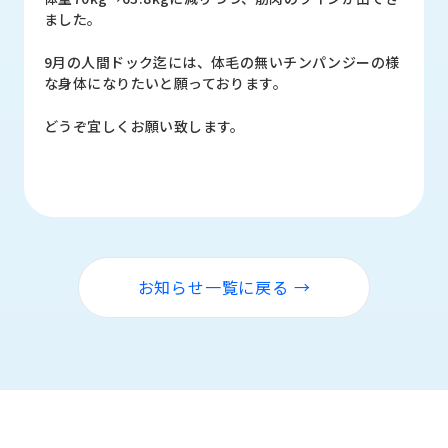
ロ
ました。
グ
9月の人間ドック迄には、体毛の無いチンパンジーの様
な身体になりたいと願っております。
採
用
どうぞ宜しくお願い致します。
情
報
お
メ
問
ル
い
マ
合
ガ
わ
登
お知らせ一覧に戻る →
せ
録
awasangyo_nbc